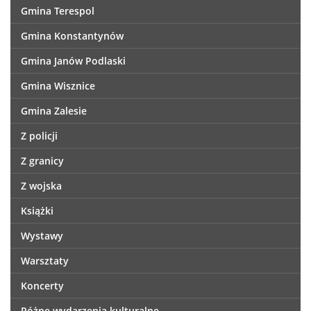
Gmina Terespol
Gmina Konstantynów
Gmina Janów Podlaski
Gmina Wisznice
Gmina Zalesie
Z policji
Z granicy
Z wojska
Książki
Wystawy
Warsztaty
Koncerty
Różne wydarzenia kulturalne