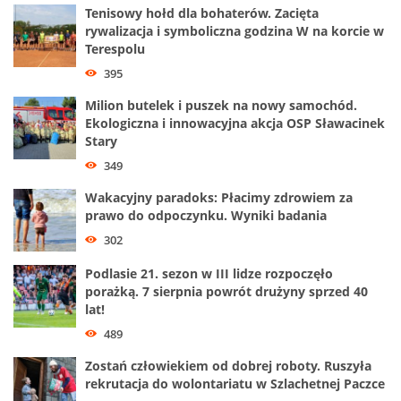
Tenisowy hołd dla bohaterów. Zacięta
rywalizacja i symboliczna godzina W na korcie w
Terespolu
395
Milion butelek i puszek na nowy samochód.
Ekologiczna i innowacyjna akcja OSP Sławacinek
Stary
349
Wakacyjny paradoks: Płacimy zdrowiem za
prawo do odpoczynku. Wyniki badania
302
Podlasie 21. sezon w III lidze rozpoczęło
porażką. 7 sierpnia powrót drużyny sprzed 40
lat!
489
Zostań człowiekiem od dobrej roboty. Ruszyła
rekrutacja do wolontariatu w Szlachetnej Paczce