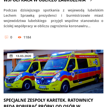
Podczas dzisiejszego spotkania z wojewodą lubelskim
Lechem Sprawką prezydenci i burmistrzowie miast
województwa lubelskiego przyjęli wspólne stanowisko o
ścisłej współpracy w obliczu zagrożenia koronawiru...
0
1184
13.03.2020
SPECJALNE ZESPOŁY KARETEK. RATOWNICY
BĘDĄ POBIERAĆ PRÓBKI OD OSÓB W