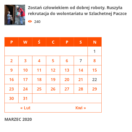
Zostań człowiekiem od dobrej roboty. Ruszyła
rekrutacja do wolontariatu w Szlachetnej Paczce
240
P
W
Ś
C
P
S
N
1
2
3
4
5
6
7
8
9
10
11
12
13
14
15
16
17
18
19
20
21
22
23
24
25
26
27
28
29
30
31
« Lut
Kwi »
MARZEC 2020