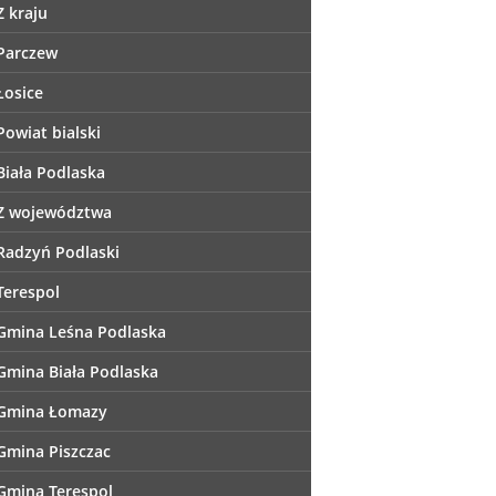
Z kraju
Parczew
Łosice
Powiat bialski
Biała Podlaska
Z województwa
Radzyń Podlaski
Terespol
Gmina Leśna Podlaska
Gmina Biała Podlaska
Gmina Łomazy
Gmina Piszczac
Gmina Terespol