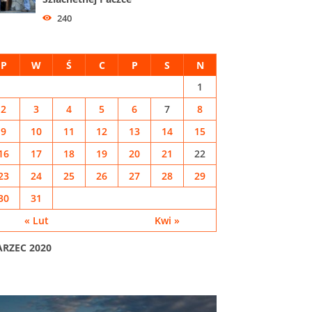
240
P
W
Ś
C
P
S
N
1
2
3
4
5
6
7
8
9
10
11
12
13
14
15
16
17
18
19
20
21
22
23
24
25
26
27
28
29
30
31
« Lut
Kwi »
RZEC 2020