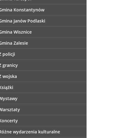
Gmina Konstantynów
Gmina Janów Podlaski
Gmina Wisznice
Gmina Zalesie
Z policji
Z granicy
Z wojska
Książki
Wystawy
Warsztaty
Koncerty
Różne wydarzenia kulturalne