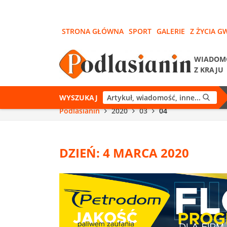
STRONA GŁÓWNA
SPORT
GALERIE
Z ŻYCIA G
WIADOM
Z KRAJU
WYSZUKAJ
Podlasianin
2020
03
04
DZIEŃ: 4 MARCA 2020