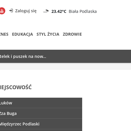
Zaloguj się
23.42°C
Biała Podlaska
ZNES
EDUKACJA
STYL ŻYCIA
ZDROWIE
telek i puszek na now...
IEJSCOWOŚĆ
Łuków
Zza Buga
Międzyrzec Podlaski