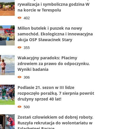
rywalizacja i symboliczna godzina W
na korcie w Terespolu
402
Milion butelek i puszek na nowy
samochód. Ekologiczna i innowacyjna
akcja OSP Sławacinek Stary
355
Wakacyjny paradoks: Płacimy
zdrowiem za prawo do odpoczynku.
Wyniki badania
306
Podlasie 21. sezon w III lidze
rozpoczęło porażką. 7 sierpnia powrót
drużyny sprzed 40 lat!
500
Zostań człowiekiem od dobrej roboty.
Ruszyła rekrutacja do wolontariatu w
Szlachetnej Paczce