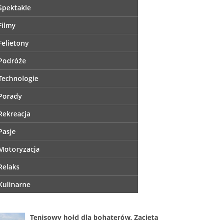
Spektakle
Filmy
Felietony
Podróże
Technologie
Porady
Rekreacja
Pasje
Motoryzacja
Relaks
Kulinarne
Tenisowy hołd dla bohaterów. Zacięta