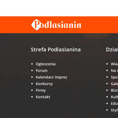
Strefa Podlasianina
Dzia
Ogłoszenia
Wia
Forum
Na 
Kalendarz imprez
Spo
Konkursy
Gal
Firmy
Biz
Kontakt
Kul
Edu
Styl