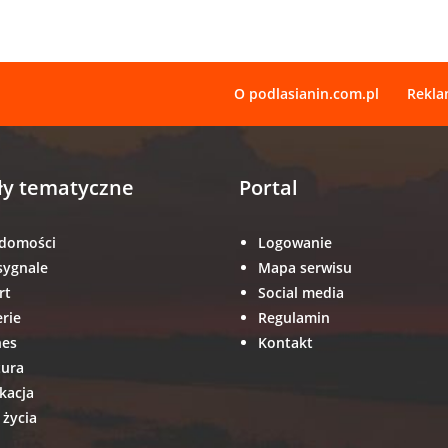
O podlasianin.com.pl
Rekl
ły tematyczne
Portal
domości
Logowanie
sygnale
Mapa serwisu
rt
Social media
erie
Regulamin
nes
Kontakt
tura
kacja
 życia