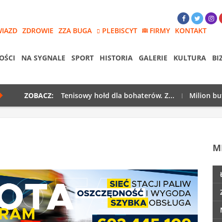
WIAZD
ZDROWIE
ZZA BUGA
PLEBISCYT
FIRMY
KONTAKT
OŚCI
NA SYGNALE
SPORT
HISTORIA
GALERIE
KULTURA
BI
ZOBACZ:
Tenisowy hołd dla bohaterów. Z...
Milion bu
M