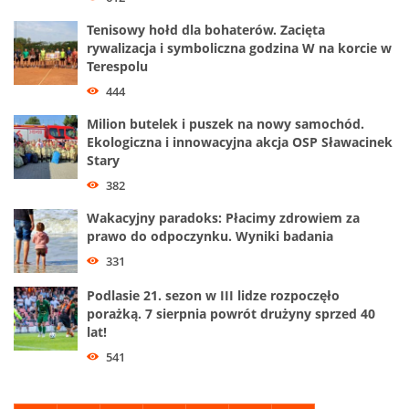
Tenisowy hołd dla bohaterów. Zacięta
rywalizacja i symboliczna godzina W na korcie w
Terespolu
444
Milion butelek i puszek na nowy samochód.
Ekologiczna i innowacyjna akcja OSP Sławacinek
Stary
382
Wakacyjny paradoks: Płacimy zdrowiem za
prawo do odpoczynku. Wyniki badania
331
Podlasie 21. sezon w III lidze rozpoczęło
porażką. 7 sierpnia powrót drużyny sprzed 40
lat!
541