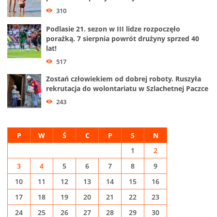
310
Podlasie 21. sezon w III lidze rozpoczęło
porażką. 7 sierpnia powrót drużyny sprzed 40
lat!
517
Zostań człowiekiem od dobrej roboty. Ruszyła
rekrutacja do wolontariatu w Szlachetnej Paczce
243
P
W
Ś
C
P
S
N
1
2
3
4
5
6
7
8
9
10
11
12
13
14
15
16
17
18
19
20
21
22
23
24
25
26
27
28
29
30