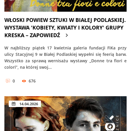
WŁOSKI POWIEW SZTUKI W BIAŁEJ PODLASKIEJ.
WYSTAWA 'KOBIETY, KWIATY I KOLORY' GRUPY
KRESKA – ZAPOWIEDŹ
W najbliższy piątek 17 kwietnia galeria fundacji FiKa przy
ulicy Stacyjnej 9 w Białej Podlaskiej wypełni się feerią barw.
Wszystko za sprawą wernisażu wystawy „Donne tra fiori e
colori”, na której swoj...
0
676
14.04.2026