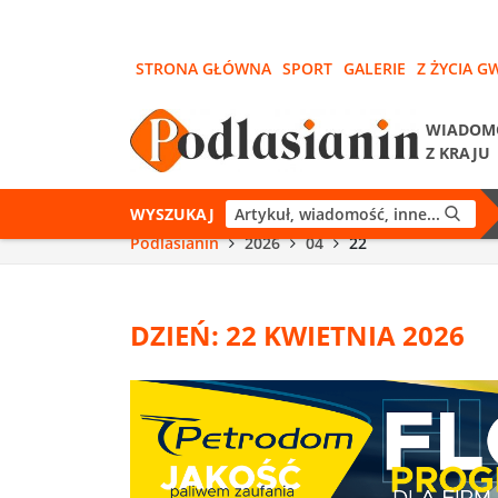
STRONA GŁÓWNA
SPORT
GALERIE
Z ŻYCIA G
WIADOM
Z KRAJU
WYSZUKAJ
Podlasianin
2026
04
22
DZIEŃ: 22 KWIETNIA 2026