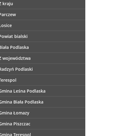
Z kraju
Parczew
Łosice
Powiat bialski
Biała Podlaska
Z województwa
Radzyń Podlaski
Terespol
Gmina Leśna Podlaska
Gmina Biała Podlaska
Gmina Łomazy
Gmina Piszczac
Gmina Terespol