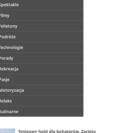
Spektakle
Filmy
Felietony
Podróże
Technologie
Porady
Rekreacja
Pasje
Motoryzacja
Relaks
Kulinarne
Tenisowy hołd dla bohaterów. Zacięta