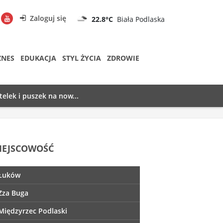
Zaloguj się
22.8°C
Biała Podlaska
ZNES
EDUKACJA
STYL ŻYCIA
ZDROWIE
telek i puszek na now...
IEJSCOWOŚĆ
Łuków
Zza Buga
Międzyrzec Podlaski