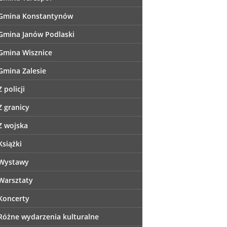
Gmina Konstantynów
Gmina Janów Podlaski
Gmina Wisznice
Gmina Zalesie
Z policji
Z granicy
Z wojska
Książki
Wystawy
Warsztaty
Koncerty
Różne wydarzenia kulturalne