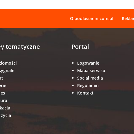
O podlasianin.com.pl
Rekl
ły tematyczne
Portal
domości
Logowanie
sygnale
Mapa serwisu
rt
Social media
erie
Regulamin
nes
Kontakt
tura
kacja
 życia