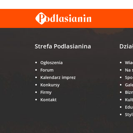
Strefa Podlasianina
Dzia
Ogłoszenia
Wia
Forum
Na 
Kalendarz imprez
Spo
Konkursy
Gal
Firmy
Biz
Kontakt
Kul
Edu
Styl