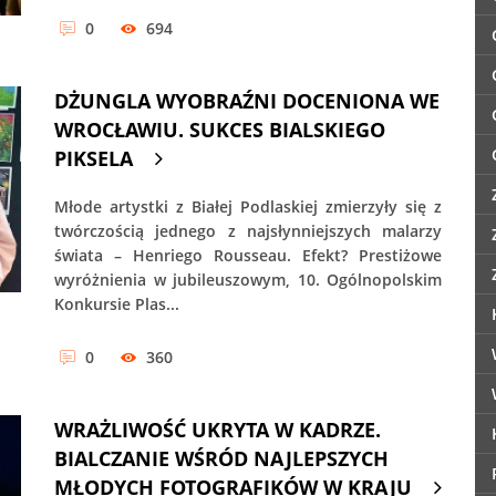
0
694
DŻUNGLA WYOBRAŹNI DOCENIONA WE
WROCŁAWIU. SUKCES BIALSKIEGO
PIKSELA
Młode artystki z Białej Podlaskiej zmierzyły się z
twórczością jednego z najsłynniejszych malarzy
świata – Henriego Rousseau. Efekt? Prestiżowe
wyróżnienia w jubileuszowym, 10. Ogólnopolskim
Konkursie Plas...
0
360
WRAŻLIWOŚĆ UKRYTA W KADRZE.
BIALCZANIE WŚRÓD NAJLEPSZYCH
MŁODYCH FOTOGRAFIKÓW W KRAJU