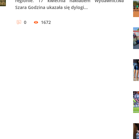
regionie. 17 kwietnia nakładem Wydawnictwa
Szara Godzina ukazała się dylogi...
0
1672