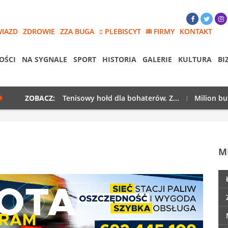
WIAZD
ZDROWIE
ZZA BUGA
PLEBISCYT
FIRMY
KONTAKT
OŚCI
NA SYGNALE
SPORT
HISTORIA
GALERIE
KULTURA
BI
ZOBACZ:
Tenisowy hołd dla bohaterów. Z...
Milion bu
M