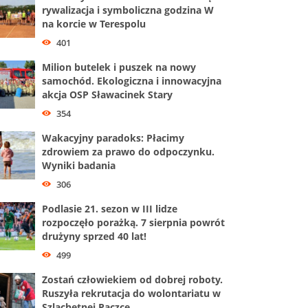
rywalizacja i symboliczna godzina W
na korcie w Terespolu
401
Milion butelek i puszek na nowy
samochód. Ekologiczna i innowacyjna
akcja OSP Sławacinek Stary
354
Wakacyjny paradoks: Płacimy
zdrowiem za prawo do odpoczynku.
Wyniki badania
306
Podlasie 21. sezon w III lidze
rozpoczęło porażką. 7 sierpnia powrót
drużyny sprzed 40 lat!
499
Zostań człowiekiem od dobrej roboty.
Ruszyła rekrutacja do wolontariatu w
Szlachetnej Paczce