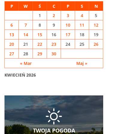
P
W
Ś
C
P
S
N
1
2
3
4
5
6
7
8
9
10
11
12
13
14
15
16
17
18
19
20
21
22
23
24
25
26
27
28
29
30
« Mar
Maj »
KWIECIEŃ 2026
TWOJA POGODA