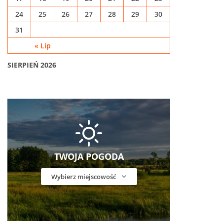
24
25
26
27
28
29
30
31
« Lip
SIERPIEŃ 2026
TWOJA POGODA
Wybierz miejscowość