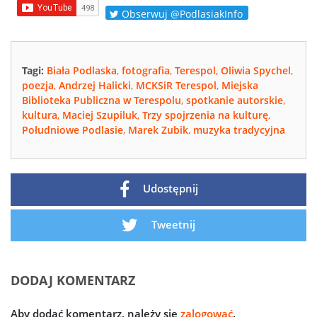
Obserwuj @PodlasiakInfo
Tagi:
Biała Podlaska
,
fotografia
,
Terespol
,
Oliwia Spychel
,
poezja
,
Andrzej Halicki
,
MCKSiR Terespol
,
Miejska
Biblioteka Publiczna w Terespolu
,
spotkanie autorskie
,
kultura
,
Maciej Szupiluk
,
Trzy spojrzenia na kulturę
,
Południowe Podlasie
,
Marek Zubik
,
muzyka tradycyjna
Udostępnij
Tweetnij
DODAJ KOMENTARZ
Aby dodać komentarz, należy się
zalogować
.