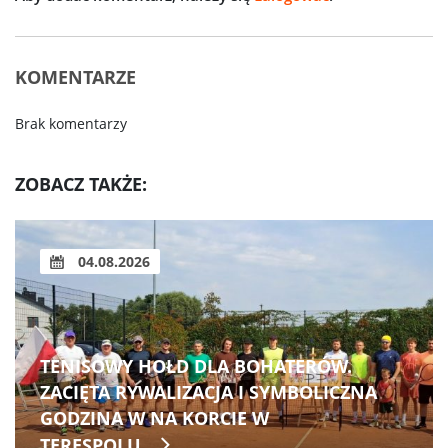
KOMENTARZE
Brak komentarzy
ZOBACZ TAKŻE:
04.08.2026
TENISOWY HOŁD DLA BOHATERÓW.
ZACIĘTA RYWALIZACJA I SYMBOLICZNA
GODZINA W NA KORCIE W
TERESPOLU