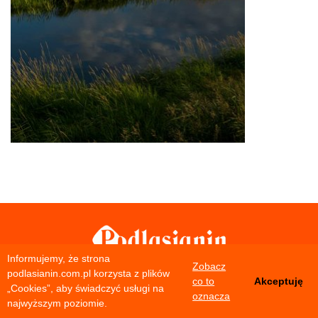
Informujemy, że strona
Zobacz
O podlasianin.com.pl
Reklama
Marketing
podlasianin.com.pl korzysta z plików
co to
Akceptuję
Nasz tygodnik
Kontakt
„Cookies”, aby świadczyć usługi na
oznacza
najwyższym poziomie.