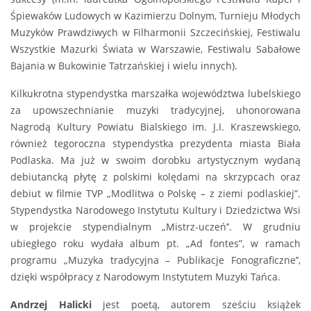
Śpiewaków Ludowych w Kazimierzu Dolnym, Turnieju Młodych
Muzyków Prawdziwych w Filharmonii Szczecińskiej, Festiwalu
Wszystkie Mazurki Świata w Warszawie, Festiwalu Sabałowe
Bajania w Bukowinie Tatrzańskiej i wielu innych).
Kilkukrotna stypendystka marszałka województwa lubelskiego
za upowszechnianie muzyki tradycyjnej, uhonorowana
Nagrodą Kultury Powiatu Bialskiego im. J.I. Kraszewskiego,
również tegoroczna stypendystka prezydenta miasta Biała
Podlaska. Ma już w swoim dorobku artystycznym wydaną
debiutancką płytę z polskimi kolędami na skrzypcach oraz
debiut w filmie TVP „Modlitwa o Polskę – z ziemi podlaskiej”.
Stypendystka Narodowego Instytutu Kultury i Dziedzictwa Wsi
w projekcie stypendialnym „Mistrz-uczeń’’. W grudniu
ubiegłego roku wydała album pt. „Ad fontes”, w ramach
programu „Muzyka tradycyjna – Publikacje Fonograficzne’’,
dzięki współpracy z Narodowym Instytutem Muzyki Tańca.
Andrzej Halicki
jest poetą, autorem sześciu książek