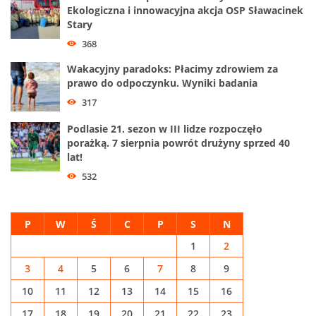
Ekologiczna i innowacyjna akcja OSP Sławacinek
Stary
368
Wakacyjny paradoks: Płacimy zdrowiem za
prawo do odpoczynku. Wyniki badania
317
Podlasie 21. sezon w III lidze rozpoczęło
porażką. 7 sierpnia powrót drużyny sprzed 40
lat!
532
P
W
Ś
C
P
S
N
1
2
3
4
5
6
7
8
9
10
11
12
13
14
15
16
17
18
19
20
21
22
23