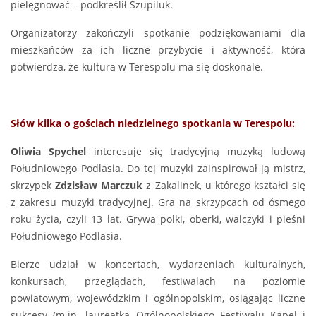
pielęgnować – podkreślił Szupiluk.
Organizatorzy zakończyli spotkanie podziękowaniami dla
mieszkańców za ich liczne przybycie i aktywność, która
potwierdza, że kultura w Terespolu ma się doskonale.
Słów kilka o gościach niedzielnego spotkania w Terespolu:
Oliwia Spychel
interesuje się tradycyjną muzyką ludową
Południowego Podlasia. Do tej muzyki zainspirował ją mistrz,
skrzypek
Zdzisław Marczuk
z Zakalinek, u którego kształci się
z zakresu muzyki tradycyjnej. Gra na skrzypcach od ósmego
roku życia, czyli 13 lat. Grywa polki, oberki, walczyki i pieśni
Południowego Podlasia.
Bierze udział w koncertach, wydarzeniach kulturalnych,
konkursach, przeglądach, festiwalach na poziomie
powiatowym, wojewódzkim i ogólnopolskim, osiągając liczne
sukcesy (m.in. laureatka Ogólnopolskiego Festiwalu Kapel i