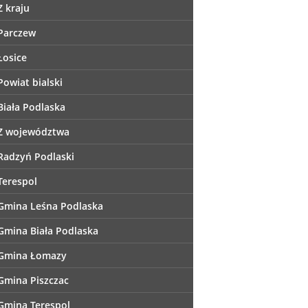
Z kraju
Parczew
Łosice
Powiat bialski
Biała Podlaska
Z województwa
Radzyń Podlaski
Terespol
Gmina Leśna Podlaska
Gmina Biała Podlaska
Gmina Łomazy
Gmina Piszczac
Gmina Terespol