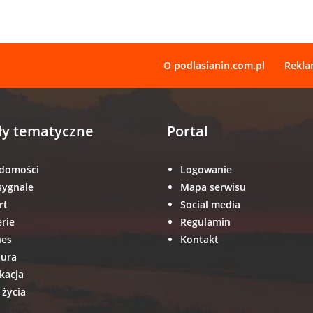
O podlasianin.com.pl
Rekl
ły tematyczne
Portal
domości
Logowanie
sygnale
Mapa serwisu
rt
Social media
erie
Regulamin
nes
Kontakt
tura
kacja
 życia