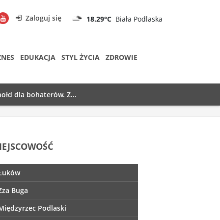
Zaloguj się
18.29°C
Biała Podlaska
ZNES
EDUKACJA
STYL ŻYCIA
ZDROWIE
ołd dla bohaterów. Z...
IEJSCOWOŚĆ
Łuków
Zza Buga
Międzyrzec Podlaski