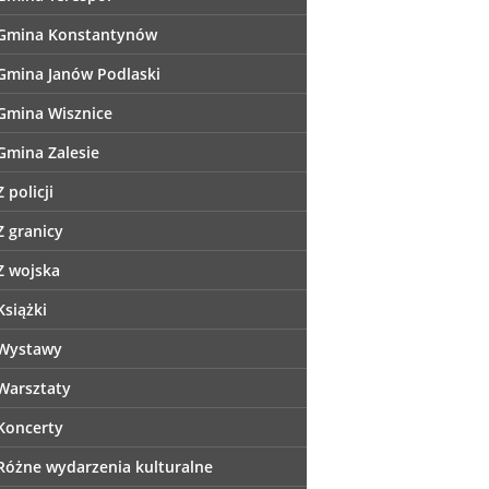
Gmina Konstantynów
Gmina Janów Podlaski
Gmina Wisznice
Gmina Zalesie
Z policji
Z granicy
Z wojska
Książki
Wystawy
Warsztaty
Koncerty
Różne wydarzenia kulturalne