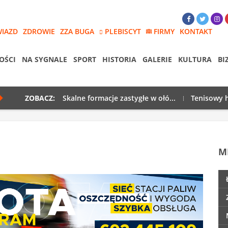
WIAZD
ZDROWIE
ZZA BUGA
PLEBISCYT
FIRMY
KONTAKT
OŚCI
NA SYGNALE
SPORT
HISTORIA
GALERIE
KULTURA
BI
ZOBACZ:
Skalne formacje zastygłe w ołó...
Tenisowy h
M