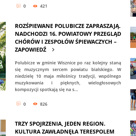
0
421
ROZŚPIEWANE POLUBICZE ZAPRASZAJĄ.
NADCHODZI 16. POWIATOWY PRZEGLĄD
CHÓRÓW I ZESPOŁÓW ŚPIEWACZYCH –
ZAPOWIEDŹ
Polubicze w gminie Wisznice po raz kolejny staną
się muzycznym sercem powiatu bialskiego. W
niedzielę 10 maja miłośnicy tradycji, wspólnego
muzykowania i pięknych, wielogłosowych
kompozycji spotkają się na s...
0
826
TRZY SPOJRZENIA, JEDEN REGION.
KULTURA ZAWŁADNĘŁA TERESPOLEM