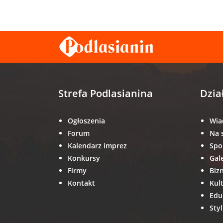
Strefa Podlasianina
Dzia
Ogłoszenia
Wia
Forum
Na 
Kalendarz imprez
Spo
Konkursy
Gal
Firmy
Biz
Kontakt
Kul
Edu
Styl