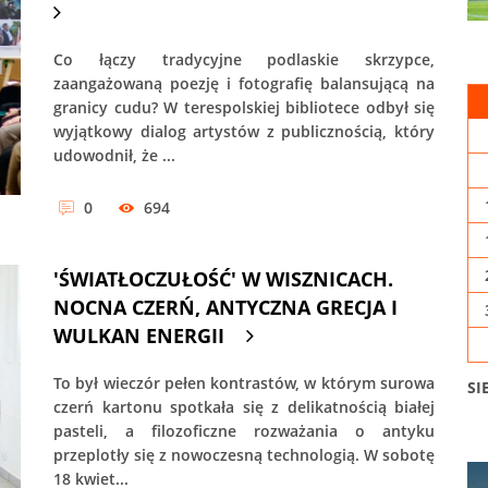
Co łączy tradycyjne podlaskie skrzypce,
zaangażowaną poezję i fotografię balansującą na
granicy cudu? W terespolskiej bibliotece odbył się
wyjątkowy dialog artystów z publicznością, który
udowodnił, że ...
0
694
'ŚWIATŁOCZUŁOŚĆ' W WISZNICACH.
NOCNA CZERŃ, ANTYCZNA GRECJA I
WULKAN ENERGII
To był wieczór pełen kontrastów, w którym surowa
SI
czerń kartonu spotkała się z delikatnością białej
pasteli, a filozoficzne rozważania o antyku
przeplotły się z nowoczesną technologią. W sobotę
18 kwiet...