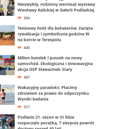
Niezwykły, rodzinny wernisaż wystawy
Wiesławy Kalickiej w Galerii Podlaskiej
354
Tenisowy hołd dla bohaterów. Zacięta
rywalizacja i symboliczna godzina W
na korcie w Terespolu
430
Milion butelek i puszek na nowy
samochód. Ekologiczna i innowacyjna
akcja OSP Sławacinek Stary
367
Wakacyjny paradoks: Płacimy
zdrowiem za prawo do odpoczynku.
Wyniki badania
317
Podlasie 21. sezon w III lidze
rozpoczęło porażką. 7 sierpnia powrót
drużyny sprzed 40 lat!