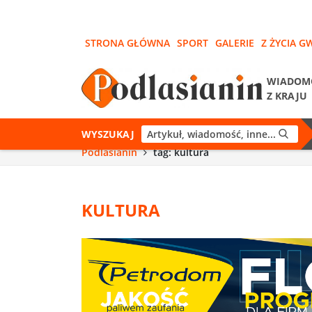
STRONA GŁÓWNA
SPORT
GALERIE
Z ŻYCIA G
WIADOM
Z KRAJU
WYSZUKAJ
Podlasianin
tag: kultura
KULTURA