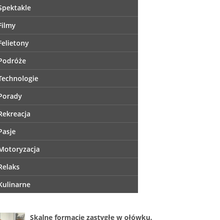
Spektakle
Filmy
Felietony
Podróże
Technologie
Porady
Rekreacja
Pasje
Motoryzacja
Relaks
Kulinarne
Skalne formacje zastygłe w ołówku.