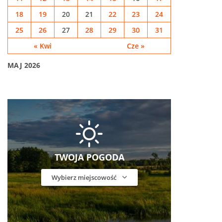
18
19
20
21
22
23
24
25
26
27
28
29
30
31
« Kwi
Cze »
MAJ 2026
TWOJA POGODA
Wybierz miejscowość