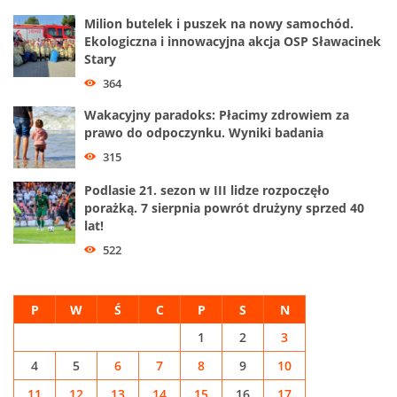
Milion butelek i puszek na nowy samochód.
Ekologiczna i innowacyjna akcja OSP Sławacinek
Stary
364
Wakacyjny paradoks: Płacimy zdrowiem za
prawo do odpoczynku. Wyniki badania
315
Podlasie 21. sezon w III lidze rozpoczęło
porażką. 7 sierpnia powrót drużyny sprzed 40
lat!
522
P
W
Ś
C
P
S
N
1
2
3
4
5
6
7
8
9
10
11
12
13
14
15
16
17