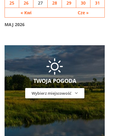
25
26
27
28
29
30
31
« Kwi
Cze »
MAJ 2026
TWOJA POGODA
Wybierz miejscowość