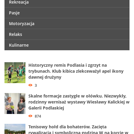
Rekreacja
Pasje
Motoryzacja
Relaks
Kulinarne
Historyczny remis Podlasia i zgrzyt na
trybunach. Klub kibica zlekceważył apel ikony
dawnej drużyny
3
Skalne formacje zastygłe w ołówku. Niezwykły,
rodzinny wernisaż wystawy Wiesławy Kalickiej w
Galerii Podlaskiej
874
Tenisowy hołd dla bohaterów. Zacięta
rywalizacja i symboliczna godzina W na korcie w