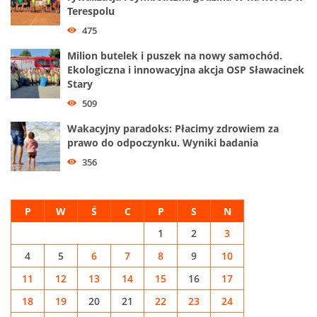
Terespolu
475
Milion butelek i puszek na nowy samochód.
Ekologiczna i innowacyjna akcja OSP Sławacinek
Stary
509
Wakacyjny paradoks: Płacimy zdrowiem za
prawo do odpoczynku. Wyniki badania
356
P
W
Ś
C
P
S
N
1
2
3
4
5
6
7
8
9
10
11
12
13
14
15
16
17
18
19
20
21
22
23
24