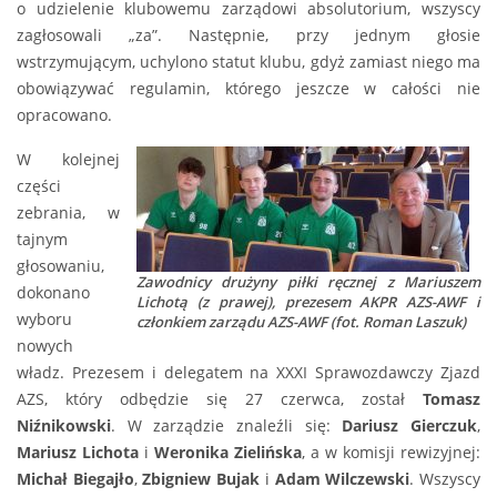
o udzielenie klubowemu zarządowi absolutorium, wszyscy
zagłosowali „za”. Następnie, przy jednym głosie
wstrzymującym, uchylono statut klubu, gdyż zamiast niego ma
obowiązywać regulamin, którego jeszcze w całości nie
opracowano.
W kolejnej
części
zebrania, w
tajnym
głosowaniu,
Zawodnicy drużyny piłki ręcznej z Mariuszem
dokonano
Lichotą (z prawej), prezesem AKPR AZS-AWF i
wyboru
członkiem zarządu AZS-AWF (fot. Roman Laszuk)
nowych
władz. Prezesem i delegatem na XXXI Sprawozdawczy Zjazd
AZS, który odbędzie się 27 czerwca, został
Tomasz
Niźnikowski
. W zarządzie znaleźli się:
Dariusz Gierczuk
,
Mariusz Lichota
i
Weronika Zielińska
, a w komisji rewizyjnej:
Michał Biegajło
,
Zbigniew Bujak
i
Adam Wilczewski
. Wszyscy