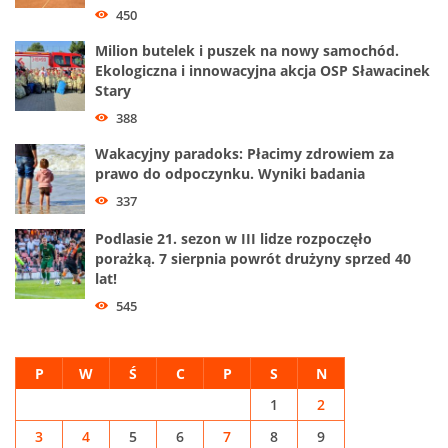
450
Milion butelek i puszek na nowy samochód.
Ekologiczna i innowacyjna akcja OSP Sławacinek
Stary
388
Wakacyjny paradoks: Płacimy zdrowiem za
prawo do odpoczynku. Wyniki badania
337
Podlasie 21. sezon w III lidze rozpoczęło
porażką. 7 sierpnia powrót drużyny sprzed 40
lat!
545
P
W
Ś
C
P
S
N
1
2
3
4
5
6
7
8
9