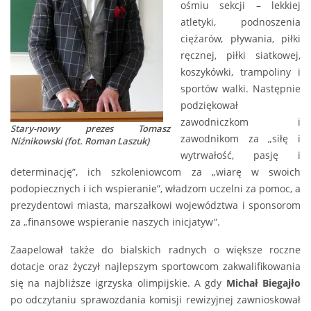
ośmiu sekcji – lekkiej
atletyki, podnoszenia
ciężarów, pływania, piłki
ręcznej, piłki siatkowej,
koszykówki, trampoliny i
sportów walki. Następnie
podziękował
zawodniczkom i
Stary-nowy prezes Tomasz
zawodnikom za „siłę i
Niźnikowski (fot. Roman Laszuk)
wytrwałość, pasję i
determinację”, ich szkoleniowcom za „wiarę w swoich
podopiecznych i ich wspieranie”, władzom uczelni za pomoc, a
prezydentowi miasta, marszałkowi województwa i sponsorom
za „finansowe wspieranie naszych inicjatyw”.
Zaapelował także do bialskich radnych o większe roczne
dotacje oraz życzył najlepszym sportowcom zakwalifikowania
się na najbliższe igrzyska olimpijskie. A gdy
Michał Biegajło
po odczytaniu sprawozdania komisji rewizyjnej zawnioskował