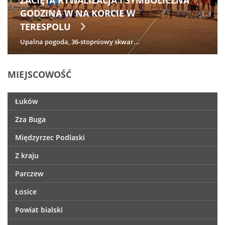
ZACIĘTA RYWALIZACJA I SYMBOLICZNA
GODZINA W NA KORCIE W
TERESPOLU
Upalna pogoda, 36-stopniowy skwar...
MIEJSCOWOŚĆ
Łuków
Zza Buga
Międzyrzec Podlaski
Z kraju
Parczew
Łosice
Powiat bialski