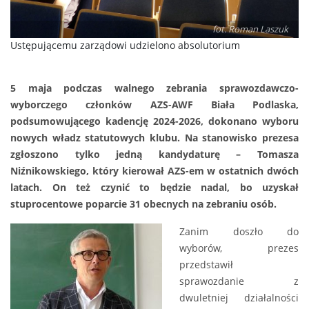
fot. Roman Laszuk
Ustępującemu zarządowi udzielono absolutorium
5 maja podczas walnego zebrania sprawozdawczo-
wyborczego członków AZS-AWF Biała Podlaska,
podsumowującego kadencję 2024-2026, dokonano wyboru
nowych władz statutowych klubu. Na stanowisko prezesa
zgłoszono tylko jedną kandydaturę – Tomasza
Niźnikowskiego, który kierował AZS-em w ostatnich dwóch
latach. On też czynić to będzie nadal, bo uzyskał
stuprocentowe poparcie 31 obecnych na zebraniu osób.
Zanim doszło do
wyborów, prezes
przedstawił
sprawozdanie z
dwuletniej działalności