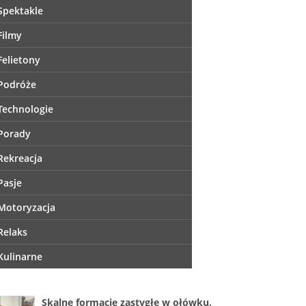
Spektakle
Filmy
Felietony
Podróże
Technologie
Porady
Rekreacja
Pasje
Motoryzacja
Relaks
Kulinarne
Skalne formacje zastygłe w ołówku.