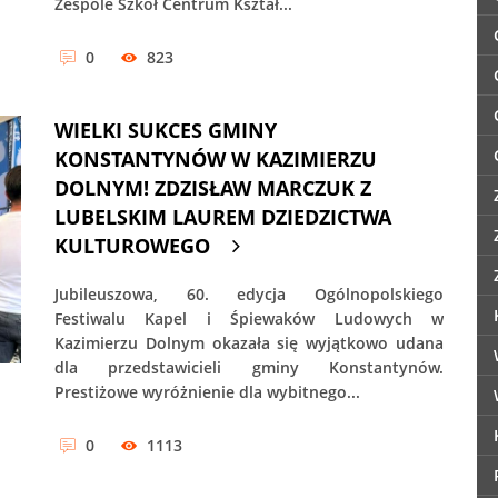
Zespole Szkół Centrum Kształ...
0
823
WIELKI SUKCES GMINY
KONSTANTYNÓW W KAZIMIERZU
DOLNYM! ZDZISŁAW MARCZUK Z
LUBELSKIM LAUREM DZIEDZICTWA
KULTUROWEGO
Jubileuszowa, 60. edycja Ogólnopolskiego
Festiwalu Kapel i Śpiewaków Ludowych w
Kazimierzu Dolnym okazała się wyjątkowo udana
dla przedstawicieli gminy Konstantynów.
Prestiżowe wyróżnienie dla wybitnego...
0
1113