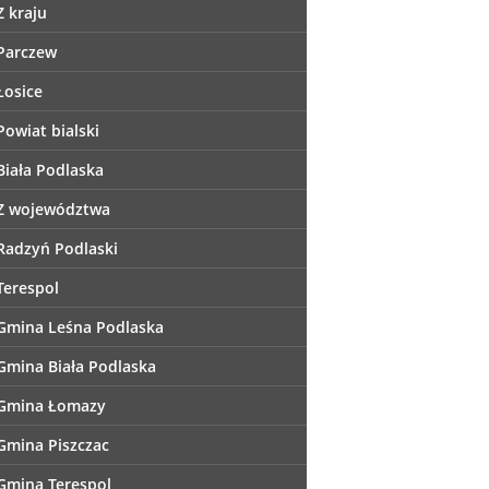
Z kraju
Parczew
Łosice
Powiat bialski
Biała Podlaska
Z województwa
Radzyń Podlaski
Terespol
Gmina Leśna Podlaska
Gmina Biała Podlaska
Gmina Łomazy
Gmina Piszczac
Gmina Terespol