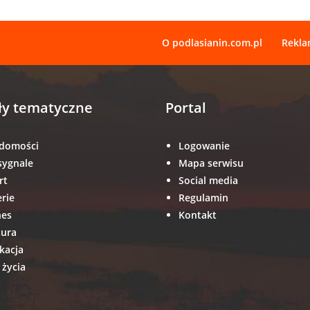
O podlasianin.com.pl
Rekl
ły tematyczne
Portal
domości
Logowanie
sygnale
Mapa serwisu
rt
Social media
erie
Regulamin
nes
Kontakt
tura
kacja
 życia