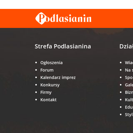
Strefa Podlasianina
Dzia
Ogłoszenia
Wia
Forum
Na 
Kalendarz imprez
Spo
Konkursy
Gal
Firmy
Biz
Kontakt
Kul
Edu
Styl