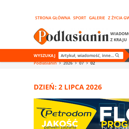
STRONA GŁÓWNA
SPORT
GALERIE
Z ŻYCIA G
WIADOM
Z KRAJU
WYSZUKAJ
Podlasianin
2026
07
02
DZIEŃ: 2 LIPCA 2026