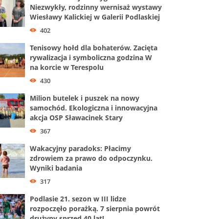
Niezwykły, rodzinny wernisaż wystawy
Wiesławy Kalickiej w Galerii Podlaskiej
402
Tenisowy hołd dla bohaterów. Zacięta
rywalizacja i symboliczna godzina W
na korcie w Terespolu
430
Milion butelek i puszek na nowy
samochód. Ekologiczna i innowacyjna
akcja OSP Sławacinek Stary
367
Wakacyjny paradoks: Płacimy
zdrowiem za prawo do odpoczynku.
Wyniki badania
317
Podlasie 21. sezon w III lidze
rozpoczęło porażką. 7 sierpnia powrót
drużyny sprzed 40 lat!