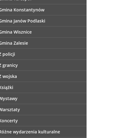
Gmina Konstantynów
Gmina Janów Podlaski
Gmina Wisznice
Gmina Zalesie
Z policji
Z granicy
Z wojska
Książki
Wystawy
Warsztaty
Koncerty
Różne wydarzenia kulturalne