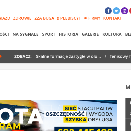
WIAZD
ZDROWIE
ZZA BUGA
PLEBISCYT
FIRMY
KONTAKT
OŚCI
NA SYGNALE
SPORT
HISTORIA
GALERIE
KULTURA
BI
ZOBACZ:
Skalne formacje zastygłe w ołó...
Tenisowy h
M