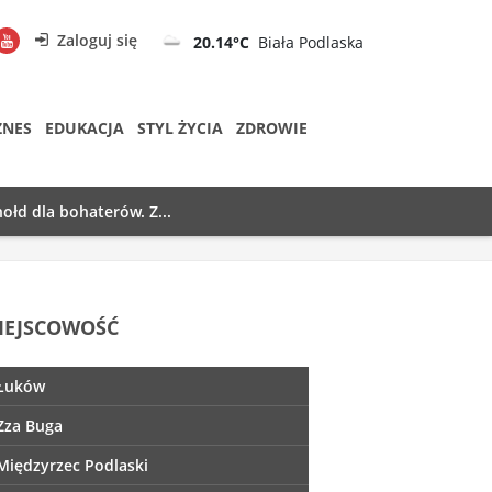
Zaloguj się
20.14°C
Biała Podlaska
ZNES
EDUKACJA
STYL ŻYCIA
ZDROWIE
ołd dla bohaterów. Z...
IEJSCOWOŚĆ
Łuków
Zza Buga
Międzyrzec Podlaski