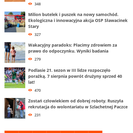
348
Milion butelek i puszek na nowy samochód.
Ekologiczna i innowacyjna akcja OSP Sławacinek
Stary
327
Wakacyjny paradoks: Płacimy zdrowiem za
prawo do odpoczynku. Wyniki badania
279
Podlasie 21. sezon w III lidze rozpoczęło
porażką. 7 sierpnia powrót drużyny sprzed 40
lat!
470
Zostań człowiekiem od dobrej roboty. Ruszyła
rekrutacja do wolontariatu w Szlachetnej Paczce
231