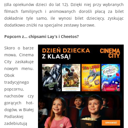
(dla opiekunów dzieci do lat 12). Dzięki niej przy wybranych
filmach familijnych i animowanych dorośli płacą za bilet
dokładnie tyle samo, ile wynosi bilet dziecięcy, zyskując
dodatkowo zniżki na specjalne zestawy barowe.
Popcorn z… chipsami Lay’s i Cheetos?
Skoro o barze
mowa, Cinema
City zaskakuje
nowym menu.
Obok
tradycyjnego
popcornu,
nachosów czy
gorących hot-
dogów, w Białej
Podlaskiej
zadebiutują