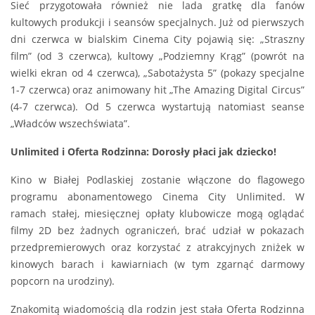
Sieć przygotowała również nie lada gratkę dla fanów
kultowych produkcji i seansów specjalnych. Już od pierwszych
dni czerwca w bialskim Cinema City pojawią się: „Straszny
film” (od 3 czerwca), kultowy „Podziemny Krąg” (powrót na
wielki ekran od 4 czerwca), „Sabotażysta 5” (pokazy specjalne
1-7 czerwca) oraz animowany hit „The Amazing Digital Circus”
(4-7 czerwca). Od 5 czerwca wystartują natomiast seanse
„Władców wszechświata”.
Unlimited i Oferta Rodzinna: Dorosły płaci jak dziecko!
Kino w Białej Podlaskiej zostanie włączone do flagowego
programu abonamentowego Cinema City Unlimited. W
ramach stałej, miesięcznej opłaty klubowicze mogą oglądać
filmy 2D bez żadnych ograniczeń, brać udział w pokazach
przedpremierowych oraz korzystać z atrakcyjnych zniżek w
kinowych barach i kawiarniach (w tym zgarnąć darmowy
popcorn na urodziny).
Znakomitą wiadomością dla rodzin jest stała Oferta Rodzinna