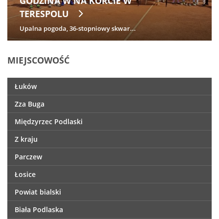
GODZINA W NA KORCIE W
TERESPOLU
Upalna pogoda, 36-stopniowy skwar...
MIEJSCOWOŚĆ
Łuków
Zza Buga
Międzyrzec Podlaski
Z kraju
Parczew
Łosice
Powiat bialski
Biała Podlaska