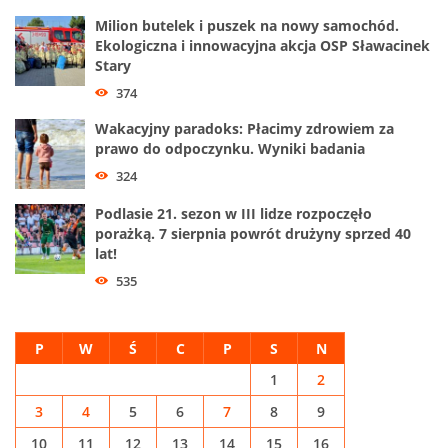
Milion butelek i puszek na nowy samochód.
Ekologiczna i innowacyjna akcja OSP Sławacinek
Stary
374
Wakacyjny paradoks: Płacimy zdrowiem za
prawo do odpoczynku. Wyniki badania
324
Podlasie 21. sezon w III lidze rozpoczęło
porażką. 7 sierpnia powrót drużyny sprzed 40
lat!
535
P
W
Ś
C
P
S
N
1
2
3
4
5
6
7
8
9
10
11
12
13
14
15
16