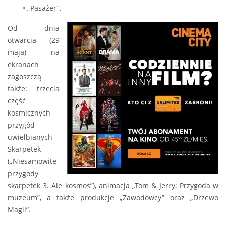
• „Pasażer”.
Od dnia
otwarcia (29
maja) na
ekranach
zagoszczą
także: trzecia
część
kosmicznych
przygód
uwielbianych
Skarpetek
(„Niesamowite
przygody
skarpetek 3. Ale kosmos”), animacja „Tom & Jerry: Przygoda w
muzeum”, a także produkcje „Zawodowcy” oraz „Drzewo
Magii”.