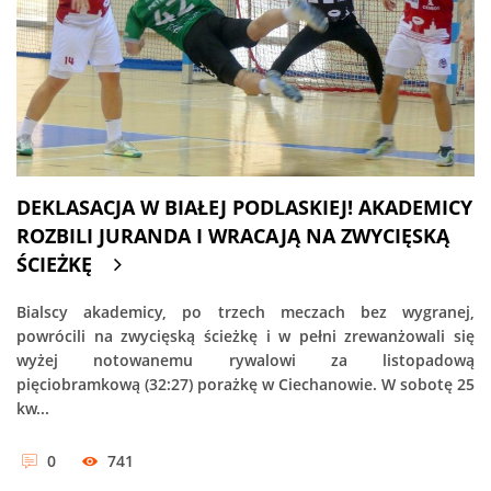
DEKLASACJA W BIAŁEJ PODLASKIEJ! AKADEMICY
ROZBILI JURANDA I WRACAJĄ NA ZWYCIĘSKĄ
ŚCIEŻKĘ
Bialscy akademicy, po trzech meczach bez wygranej,
powrócili na zwycięską ścieżkę i w pełni zrewanżowali się
wyżej notowanemu rywalowi za listopadową
pięciobramkową (32:27) porażkę w Ciechanowie. W sobotę 25
kw...
0
741