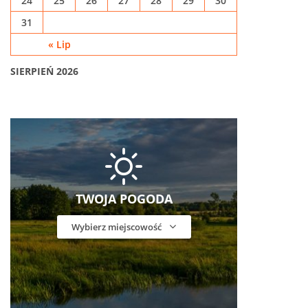
24
25
26
27
28
29
30
31
« Lip
SIERPIEŃ 2026
TWOJA POGODA
Wybierz miejscowość