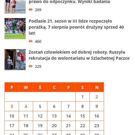
prawo do odpoczynku. Wyniki badania
269
Podlasie 21. sezon w III lidze rozpoczęło
porażką. 7 sierpnia powrót drużyny sprzed 40
lat!
460
Zostań człowiekiem od dobrej roboty. Ruszyła
rekrutacja do wolontariatu w Szlachetnej Paczce
225
P
W
Ś
C
P
S
N
1
2
3
4
5
6
7
8
9
10
11
12
13
14
15
16
17
18
19
20
21
22
23