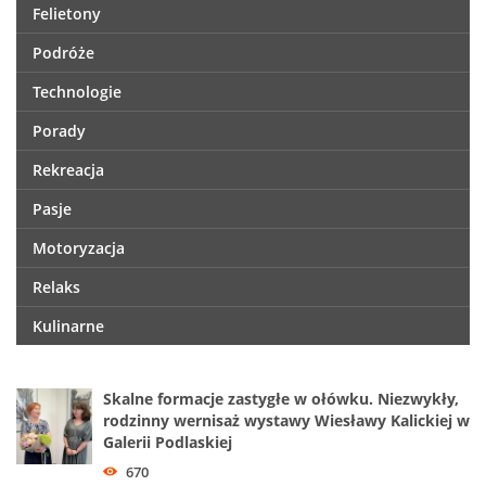
Felietony
Podróże
Technologie
Porady
Rekreacja
Pasje
Motoryzacja
Relaks
Kulinarne
Skalne formacje zastygłe w ołówku. Niezwykły,
rodzinny wernisaż wystawy Wiesławy Kalickiej w
Galerii Podlaskiej
670