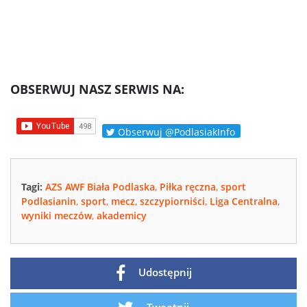
OBSERWUJ NASZ SERWIS NA:
Obserwuj @PodlasiakInfo
Tagi:
AZS AWF Biała Podlaska
,
Piłka ręczna
,
sport
Podlasianin
,
sport
,
mecz
,
szczypiorniści
,
Liga Centralna
,
wyniki meczów
,
akademicy
Udostępnij
Tweetnij