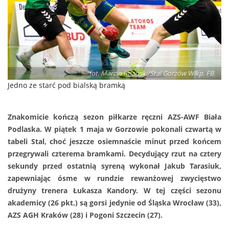
fot. Marcin Imański/Stal Gorzów Wlkp. FB
Jedno ze starć pod bialską bramką
Znakomicie kończą sezon piłkarze ręczni AZS-AWF Biała
Podlaska. W piątek 1 maja w Gorzowie pokonali czwartą w
tabeli Stal, choć jeszcze osiemnaście minut przed końcem
przegrywali czterema bramkami. Decydujący rzut na cztery
sekundy przed ostatnią syreną wykonał Jakub Tarasiuk,
zapewniając ósme w rundzie rewanżowej zwycięstwo
drużyny trenera Łukasza Kandory. W tej części sezonu
akademicy (26 pkt.) są gorsi jedynie od Śląska Wrocław (33),
AZS AGH Kraków (28) i Pogoni Szczecin (27).