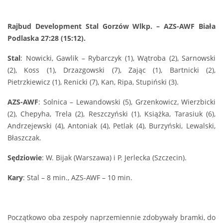
Rajbud Development Stal Gorzów Wlkp. – AZS-AWF Biała
Podlaska 27:28 (15:12).
Stal
: Nowicki, Gawlik – Rybarczyk (1), Wątroba (2), Sarnowski
(2), Koss (1), Drzazgowski (7), Zając (1), Bartnicki (2),
Pietrzkiewicz (1), Renicki (7), Kan, Ripa, Stupiński (3).
AZS-AWF
: Solnica – Lewandowski (5), Grzenkowicz, Wierzbicki
(2), Chepyha, Trela (2), Reszczyński (1), Książka, Tarasiuk (6),
Andrzejewski (4), Antoniak (4), Petlak (4), Burzyński, Lewalski,
Błaszczak.
Sędziowie
: W. Bijak (Warszawa) i P. Jerlecka (Szczecin).
Kary
: Stal – 8 min., AZS-AWF – 10 min.
Początkowo oba zespoły naprzemiennie zdobywały bramki, do