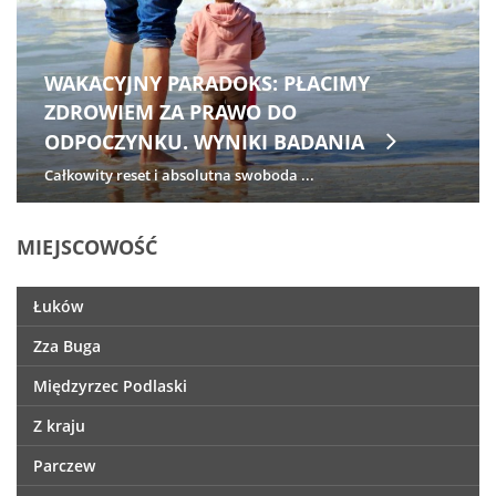
PODLASIE 21. SEZON W III LIDZE
ROZPOCZĘŁO PORAŻKĄ. 7 SIERPNIA
POWRÓT DRUŻYNY SPRZED 40 LAT!
Nie udał się niedzielny (2 sierpnia) w...
MIEJSCOWOŚĆ
Łuków
Zza Buga
Międzyrzec Podlaski
Z kraju
Parczew