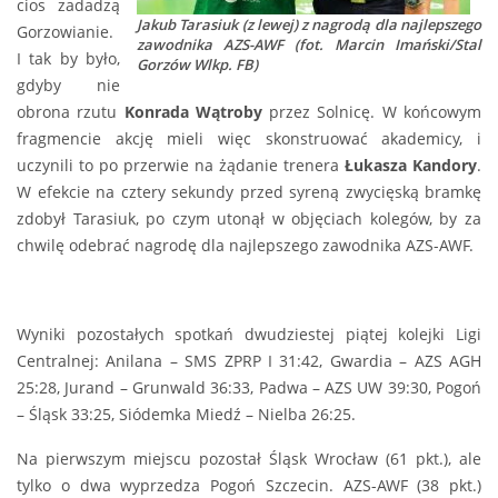
cios zadadzą
Jakub Tarasiuk (z lewej) z nagrodą dla najlepszego
Gorzowianie.
zawodnika AZS-AWF (fot. Marcin Imański/Stal
I tak by było,
Gorzów Wlkp. FB)
gdyby nie
obrona rzutu
Konrada Wątroby
przez Solnicę. W końcowym
fragmencie akcję mieli więc skonstruować akademicy, i
uczynili to po przerwie na żądanie trenera
Łukasza Kandory
.
W efekcie na cztery sekundy przed syreną zwycięską bramkę
zdobył Tarasiuk, po czym utonął w objęciach kolegów, by za
chwilę odebrać nagrodę dla najlepszego zawodnika AZS-AWF.
Wyniki pozostałych spotkań dwudziestej piątej kolejki Ligi
Centralnej: Anilana – SMS ZPRP I 31:42, Gwardia – AZS AGH
25:28, Jurand – Grunwald 36:33, Padwa – AZS UW 39:30, Pogoń
– Śląsk 33:25, Siódemka Miedź – Nielba 26:25.
Na pierwszym miejscu pozostał Śląsk Wrocław (61 pkt.), ale
tylko o dwa wyprzedza Pogoń Szczecin. AZS-AWF (38 pkt.)