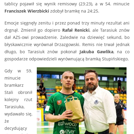
tablicy pojawił się wynik remisowy (23:23), a w 54. minucie
Franciszek Wierzbicki
zdobył bramkę na 24:25.
Emocje sięgnęły zenitu i przez ponad trzy minuty rezultat ani
drgnął. Zmienił go dopiero
Rafał Renicki
, ale Tarasiuk znów
dał AZS-owi prowadzenie. Zaledwie na dziewięć sekund, bo
błyskawicznie wyrównał Drzazgowski. Remis nie trwał jednak
długo, bo Tarasiuk znów pokonał
Jakuba Gawlika
, na co
gospodarze odpowiedzieli wyrównującą bramką Stupińskiego.
Gdy w 59.
minucie
bramkarz
Stali obronił
kolejny rzut
Tarasiuka,
wydawało się,
że
decydujący