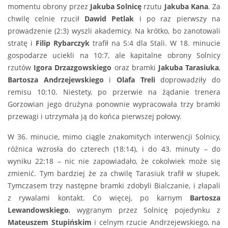
momentu obrony przez
Jakuba Solnicę
rzutu
Jakuba Kana
. Za
chwilę celnie rzucił
Dawid Petlak
i po raz pierwszy na
prowadzenie (2:3) wyszli akademicy. Na krótko, bo zanotowali
stratę i
Filip Rybarczyk
trafił na 5:4 dla Stali. W 18. minucie
gospodarze uciekli na 10:7, ale kapitalne obrony Solnicy
rzutów
Igora Drzazgowskiego
oraz bramki
Jakuba Tarasiuka
,
Bartosza Andrzejewskiego
i
Olafa Treli
doprowadziły do
remisu 10:10. Niestety, po przerwie na żądanie trenera
Gorzowian jego drużyna ponownie wypracowała trzy bramki
przewagi i utrzymała ją do końca pierwszej połowy.
W 36. minucie, mimo ciągle znakomitych interwencji Solnicy,
różnica wzrosła do czterech (18:14), i do 43. minuty – do
wyniku 22:18 – nic nie zapowiadało, że cokolwiek może się
zmienić. Tym bardziej że za chwilę Tarasiuk trafił w słupek.
Tymczasem trzy następne bramki zdobyli Bialczanie, i złapali
z rywalami kontakt. Co więcej, po karnym
Bartosza
Lewandowskiego
, wygranym przez Solnicę pojedynku z
Mateuszem Stupińskim
i celnym rzucie Andrzejewskiego, na