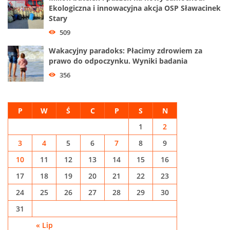
Ekologiczna i innowacyjna akcja OSP Sławacinek
Stary
509
Wakacyjny paradoks: Płacimy zdrowiem za
prawo do odpoczynku. Wyniki badania
356
P
W
Ś
C
P
S
N
1
2
3
4
5
6
7
8
9
10
11
12
13
14
15
16
17
18
19
20
21
22
23
24
25
26
27
28
29
30
31
« Lip