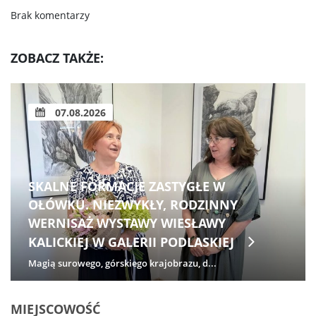
Brak komentarzy
ZOBACZ TAKŻE:
07.08.2026
SKALNE FORMACJE ZASTYGŁE W
OŁÓWKU. NIEZWYKŁY, RODZINNY
WERNISAŻ WYSTAWY WIESŁAWY
KALICKIEJ W GALERII PODLASKIEJ
Magią surowego, górskiego krajobrazu, d...
MIEJSCOWOŚĆ