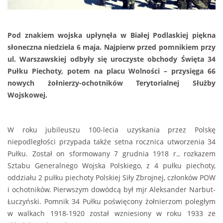
Pod znakiem wojska upłynęła w Białej Podlaskiej piękna
słoneczna niedziela 6 maja. Najpierw przed pomnikiem przy
ul. Warszawskiej odbyły się uroczyste obchody Święta 34
Pułku Piechoty, potem na placu Wolności – przysięga 66
nowych żołnierzy-ochotników Terytorialnej Służby
Wojskowej.
W roku jubileuszu 100-lecia uzyskania przez Polskę
niepodległości przypada także setna rocznica utworzenia 34
Pułku. Został on sformowany 7 grudnia 1918 r., rozkazem
Sztabu Generalnego Wojska Polskiego, z 4 pułku piechoty,
oddziału 2 pułku piechoty Polskiej Siły Zbrojnej, członków POW
i ochotników. Pierwszym dowódcą był mjr Aleksander Narbut-
Łuczyński. Pomnik 34 Pułku poświęcony żołnierzom poległym
w walkach 1918-1920 został wzniesiony w roku 1933 ze