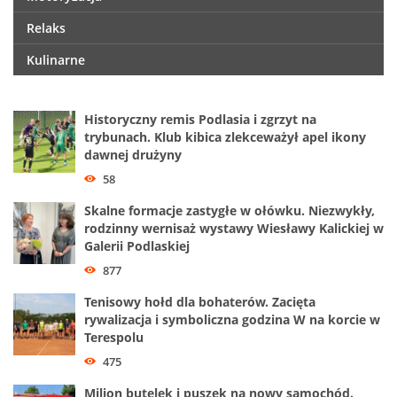
Relaks
Kulinarne
Historyczny remis Podlasia i zgrzyt na
trybunach. Klub kibica zlekceważył apel ikony
dawnej drużyny
58
Skalne formacje zastygłe w ołówku. Niezwykły,
rodzinny wernisaż wystawy Wiesławy Kalickiej w
Galerii Podlaskiej
877
Tenisowy hołd dla bohaterów. Zacięta
rywalizacja i symboliczna godzina W na korcie w
Terespolu
475
Milion butelek i puszek na nowy samochód.