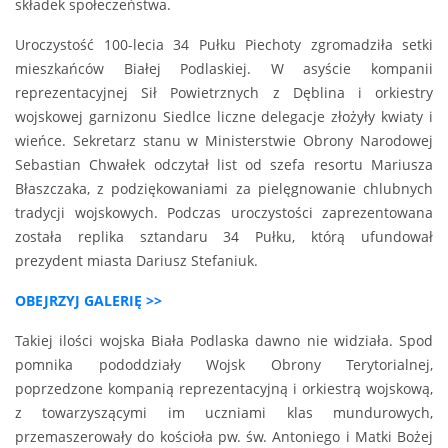
składek społeczeństwa.
Uroczystość 100-lecia 34 Pułku Piechoty zgromadziła setki
mieszkańców Białej Podlaskiej. W asyście kompanii
reprezentacyjnej Sił Powietrznych z Dęblina i orkiestry
wojskowej garnizonu Siedlce liczne delegacje złożyły kwiaty i
wieńce. Sekretarz stanu w Ministerstwie Obrony Narodowej
Sebastian Chwałek odczytał list od szefa resortu Mariusza
Błaszczaka, z podziękowaniami za pielęgnowanie chlubnych
tradycji wojskowych. Podczas uroczystości zaprezentowana
została replika sztandaru 34 Pułku, którą ufundował
prezydent miasta Dariusz Stefaniuk.
OBEJRZYJ GALERIĘ >>
Takiej ilości wojska Biała Podlaska dawno nie widziała. Spod
pomnika pododdziały Wojsk Obrony Terytorialnej,
poprzedzone kompanią reprezentacyjną i orkiestrą wojskową,
z towarzyszącymi im uczniami klas mundurowych,
przemaszerowały do kościoła pw. św. Antoniego i Matki Bożej