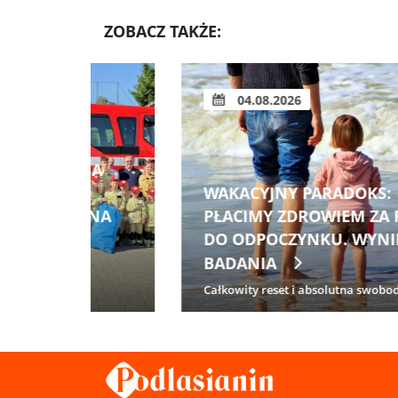
ZOBACZ TAKŻE:
04.08.2026
 NA
WAKACYJNY PARADOKS:
YJNA
PŁACIMY ZDROWIEM ZA PRAWO
DO ODPOCZYNKU. WYNIKI
BADANIA
Całkowity reset i absolutna swoboda ...