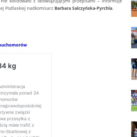
nie kolidowało z obowiązującymi przepisami – informuje
łej Podlaskiej nadkomisarz
Barbara Salczyńska-Pyrchla
.
h muchomorów