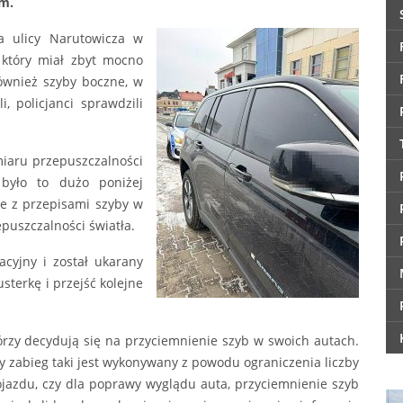
ym.
a ulicy Narutowicza w
 który miał zbyt mocno
również szyby boczne, w
, policjanci sprawdzili
miaru przepuszczalności
 było to dużo poniżej
e z przepisami szyby w
uszczalności światła.
acyjny i został ukarany
terkę i przejść kolejne
órzy decydują się na przyciemnienie szyb w swoich autach.
y zabieg taki jest wykonywany z powodu ograniczenia liczby
jazdu, czy dla poprawy wyglądu auta, przyciemnienie szyb