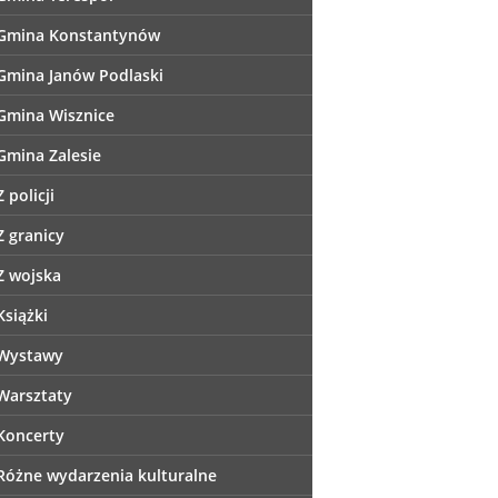
Gmina Konstantynów
Gmina Janów Podlaski
Gmina Wisznice
Gmina Zalesie
Z policji
Z granicy
Z wojska
Książki
Wystawy
Warsztaty
Koncerty
Różne wydarzenia kulturalne