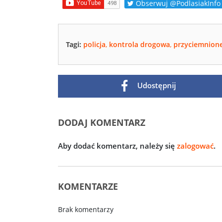
Obserwuj @PodlasiakInfo
Tagi:
policja
,
kontrola drogowa
,
przyciemnion
Udostępnij
DODAJ KOMENTARZ
Aby dodać komentarz, należy się
zalogować
.
KOMENTARZE
Brak komentarzy