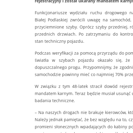
rejestracyjny i został ukarany mandatem karn
Funkcjonariusze wydziału ruchu drogowego n
Białej Podlaskiej zwrócili uwagę na samochód,
przyciemnione szyby. Oprócz szyby przedniej, 
przednich drzwiach. Po zatrzymaniu do kontroli
stan techniczny pojazdu.
Podczas weryfikacji za pomocą przyrządu do po
światła w szybach pojazdu okazało się, że
dopuszczalnego progu. Przypomnijmy, że zgodni
samochodzie powinny mieć co najmniej 70% przep
W związku z tym 48-latek stracił dowód rejestr
mandatem karnym. Teraz będzie musiał usunąć us
badania techniczne.
– Na naszych drogach nie brakuje kierowców, kt
Należy jednak pamiętać, że bez względu na to, cz
promieni słonecznych wpadających do kabiny po