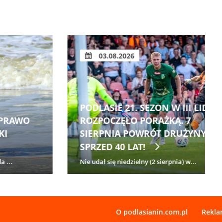
03.08.2026
PODLASIE 21. SEZON W III LIDZE
ROZPOCZĘŁO PORAŻKĄ. 7
SIERPNIA POWRÓT DRUŻYNY
SPRZED 40 LAT!
Nie udał się niedzielny (2 sierpnia) w...
O podlasianin.com.pl
Rekl