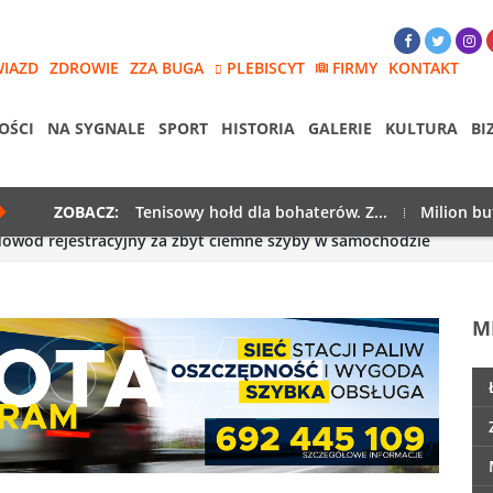
WIAZD
ZDROWIE
ZZA BUGA
PLEBISCYT
FIRMY
KONTAKT
OŚCI
NA SYGNALE
SPORT
HISTORIA
GALERIE
KULTURA
BI
ZOBACZ:
Tenisowy hołd dla bohaterów. Z...
Milion bu
 dowód rejestracyjny za zbyt ciemne szyby w samochodzie
M