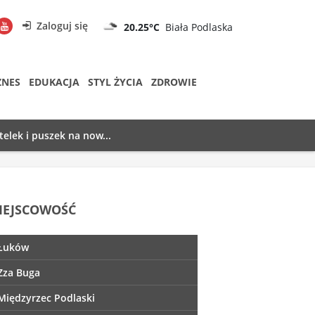
Zaloguj się
20.25°C
Biała Podlaska
ZNES
EDUKACJA
STYL ŻYCIA
ZDROWIE
telek i puszek na now...
IEJSCOWOŚĆ
Łuków
Zza Buga
Międzyrzec Podlaski