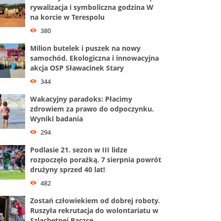
rywalizacja i symboliczna godzina W
na korcie w Terespolu
380
Milion butelek i puszek na nowy
samochód. Ekologiczna i innowacyjna
akcja OSP Sławacinek Stary
344
Wakacyjny paradoks: Płacimy
zdrowiem za prawo do odpoczynku.
Wyniki badania
294
Podlasie 21. sezon w III lidze
rozpoczęło porażką. 7 sierpnia powrót
drużyny sprzed 40 lat!
482
Zostań człowiekiem od dobrej roboty.
Ruszyła rekrutacja do wolontariatu w
Szlachetnej Paczce