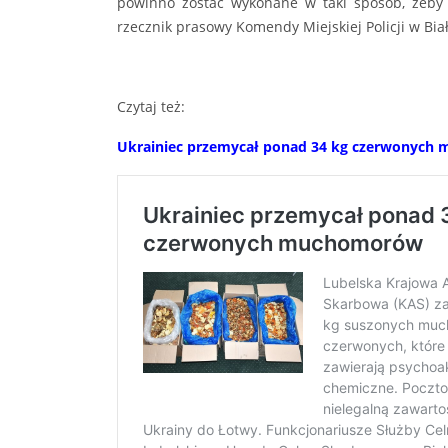
powinno zostać wykonane w taki sposób, żeby 
rzecznik prasowy Komendy Miejskiej Policji w Bia
Czytaj też:
Ukrainiec przemycał ponad 34 kg czerwonyc