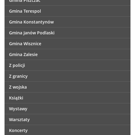
Gmina Piszczac
Gmina Terespol
Gmina Konstantynów
Gmina Janów Podlaski
Gmina Wisznice
Gmina Zalesie
Z policji
Z granicy
Z wojska
Książki
Wystawy
Warsztaty
Koncerty