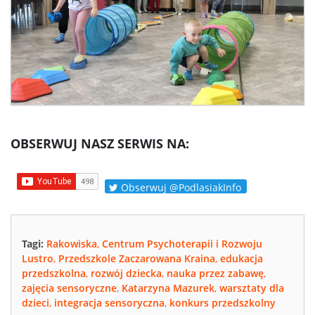
OBSERWUJ NASZ SERWIS NA:
Obserwuj @PodlasiakInfo
Tagi:
Rakowiska
,
Centrum Psychoterapii i Rozwoju
Lustro
,
Przedszkole Zaczarowana Kraina
,
edukacja
przedszkolna
,
rozwój dziecka
,
nauka przez zabawę
,
zajęcia sensoryczne
,
Katarzyna Mazurek
,
warsztaty dla
dzieci
,
integracja sensoryczna
,
konkurs przedszkolny