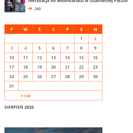
rekrutacja do wolontariatu w Szlachetnej Paczce
240
P
W
Ś
C
P
S
N
1
2
3
4
5
6
7
8
9
10
11
12
13
14
15
16
17
18
19
20
21
22
23
24
25
26
27
28
29
30
31
« Lip
SIERPIEŃ 2026