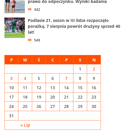
prawo do odpoczynku. Wyniki badania
342
Podlasie 21. sezon w III lidze rozpoczęło
porażką. 7 sierpnia powrót drużyny sprzed 40
lat!
549
P
W
Ś
C
P
S
N
1
2
3
4
5
6
7
8
9
10
11
12
13
14
15
16
17
18
19
20
21
22
23
24
25
26
27
28
29
30
31
« Lip