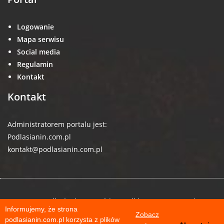
Logowanie
Mapa serwisu
Social media
Regulamin
Kontakt
Kontakt
Administratorem portalu jest:
Podlasianin.com.pl
kontakt@podlasianin.com.pl
© 2026 podlasianin.com.pl | Wszelkie prawa zastrzeżone
Informujemy, że strona
Zobacz
podlasianin.com.pl korzysta z plików