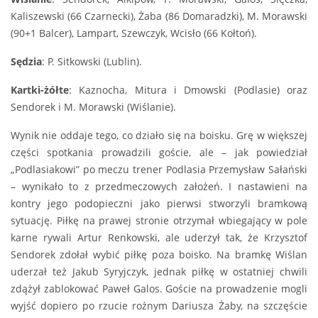
Kaliszewski (66 Czarnecki), Żaba (86 Domaradzki), M. Morawski
(90+1 Balcer), Lampart, Szewczyk, Wcisło (66 Kołtoń).
Sędzia
: P. Sitkowski (Lublin).
Kartki-żółte
: Kaznocha, Mitura i Dmowski (Podlasie) oraz
Sendorek i M. Morawski (Wiślanie).
Wynik nie oddaje tego, co działo się na boisku. Grę w większej
części spotkania prowadzili goście, ale – jak powiedział
„Podlasiakowi” po meczu trener Podlasia Przemysław Sałański
– wynikało to z przedmeczowych założeń. I nastawieni na
kontry jego podopieczni jako pierwsi stworzyli bramkową
sytuację. Piłkę na prawej stronie otrzymał wbiegający w pole
karne rywali Artur Renkowski, ale uderzył tak, że Krzysztof
Sendorek zdołał wybić piłkę poza boisko. Na bramkę Wiślan
uderzał też Jakub Syryjczyk, jednak piłkę w ostatniej chwili
zdążył zablokować Paweł Galos. Goście na prowadzenie mogli
wyjść dopiero po rzucie rożnym Dariusza Żaby, na szczęście