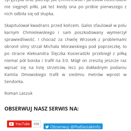
nie sięgnęli piłki, jak też kiedy ona po próbie pierwszego z
nich odbiła się od słupka.
Skapitulował kwadrans przed końcem. Galos sfaulował w polu
karnym Chmielewskiego i sam poszkodowany wymierzył
sprawiedliwość. I chociaż za chwilę Wrzosek z problemami
obronił silny strzał Michała Morawskiego pod poprzeczkę, to
po stracie Aleksandra Ślęczka Kosieradzki przebiegł z piłką
niemal pół boiska i trafił na 3:0. Mógł on zresztą jeszcze raz
wpisać się na listę strzelców, lecz po dokładnym podaniu
Kamila Dmowskiego trafił w siedmiu metrów wprost w
Sendorka.
Roman Laszuk
OBSERWUJ NASZ SERWIS NA:
Obserwuj @PodlasiakInfo