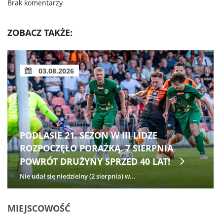
Brak komentarzy
ZOBACZ TAKŻE:
03.08.2026
PODLASIE 21. SEZON W III LIDZE
ROZPOCZĘŁO PORAŻKĄ. 7 SIERPNIA
POWRÓT DRUŻYNY SPRZED 40 LAT!
Nie udał się niedzielny (2 sierpnia) w...
MIEJSCOWOŚĆ