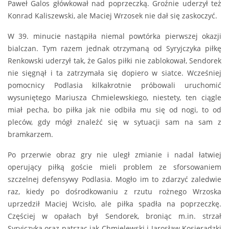
Paweł Galos główkował nad poprzeczką. Groźnie uderzył też
Konrad Kaliszewski, ale Maciej Wrzosek nie dał się zaskoczyć.
W 39. minucie nastąpiła niemal powtórka pierwszej okazji
bialczan. Tym razem jednak otrzymaną od Syryjczyka piłkę
Renkowski uderzył tak, że Galos piłki nie zablokował, Sendorek
nie sięgnął i ta zatrzymała się dopiero w siatce. Wcześniej
pomocnicy Podlasia kilkakrotnie próbowali uruchomić
wysuniętego Mariusza Chmielewskiego, niestety, ten ciągle
miał pecha, bo piłka jak nie odbiła mu się od nogi, to od
pleców, gdy mógł znaleźć się w sytuacji sam na sam z
bramkarzem.
Po przerwie obraz gry nie uległ zmianie i nadal łatwiej
operujący piłką goście mieli problem ze sforsowaniem
szczelnej defensywy Podlasia. Mogło im to zdarzyć zaledwie
raz, kiedy po dośrodkowaniu z rzutu rożnego Wrzoska
uprzedził Maciej Wcisło, ale piłka spadła na poprzeczkę.
Częściej w opałach był Sendorek, broniąc m.in. strzał
Syryjczyka oraz patrząc jak Chmielewski i Jarosław Kosieradzki