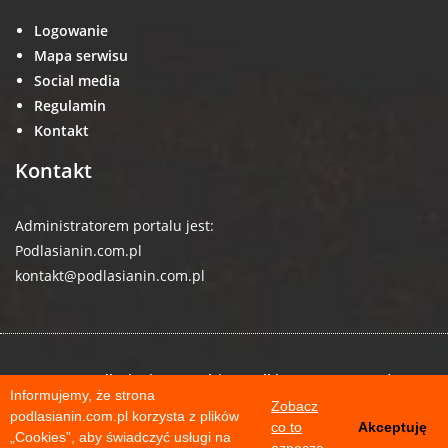
Logowanie
Mapa serwisu
Social media
Regulamin
Kontakt
Kontakt
Administratorem portalu jest:
Podlasianin.com.pl
kontakt@podlasianin.com.pl
© 2026 podlasianin.com.pl | Wszelkie prawa zastrzeżone
Informujemy, że strona
Zobacz
podlasianin.com.pl korzysta z plików
co to
Akceptuję
„Cookies”, aby świadczyć usługi na
oznacza