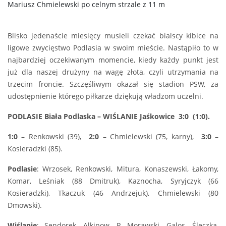
Mariusz Chmielewski po celnym strzale z 11 m
Blisko jedenaście miesięcy musieli czekać bialscy kibice na
ligowe zwycięstwo Podlasia w swoim mieście. Nastąpiło to w
najbardziej oczekiwanym momencie, kiedy każdy punkt jest
już dla naszej drużyny na wagę złota, czyli utrzymania na
trzecim froncie. Szczęśliwym okazał się stadion PSW, za
udostępnienie którego piłkarze dziękują władzom uczelni.
PODLASIE Biała Podlaska – WIŚLANIE Jaśkowice 3:0 (1:0).
1:0
– Renkowski (39),
2:0
– Chmielewski (75, karny),
3:0
–
Kosieradzki (85).
Podlasie
: Wrzosek, Renkowski, Mitura, Konaszewski, Łakomy,
Komar, Leśniak (88 Dmitruk), Kaznocha, Syryjczyk (66
Kosieradzki), Tkaczuk (46 Andrzejuk), Chmielewski (80
Dmowski).
Wiślanie
: Sendorek, Alkipow, P. Morawski, Galos, Ślęczka,