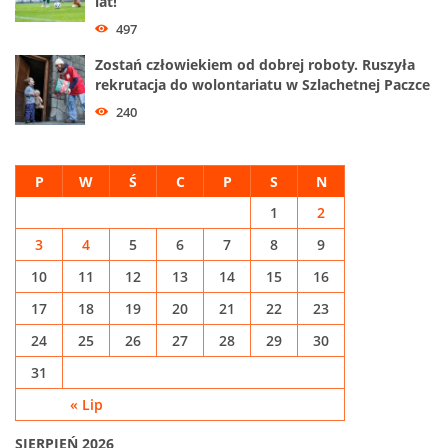
lat!
497
Zostań człowiekiem od dobrej roboty. Ruszyła
rekrutacja do wolontariatu w Szlachetnej Paczce
240
P
W
Ś
C
P
S
N
1
2
3
4
5
6
7
8
9
10
11
12
13
14
15
16
17
18
19
20
21
22
23
24
25
26
27
28
29
30
31
« Lip
SIERPIEŃ 2026