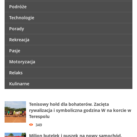
Podróże
Technologie
Porady
Rekreacja
Pasje
Motoryzacja
Relaks
Kulinarne
Tenisowy hołd dla bohaterów. Zacięta
rywalizacja i symboliczna godzina W na korcie w
Terespolu
349
Milion butelek i puszek na nowy samochód.