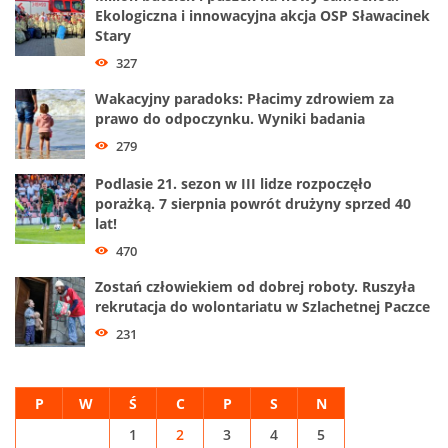
Ekologiczna i innowacyjna akcja OSP Sławacinek
Stary
327
Wakacyjny paradoks: Płacimy zdrowiem za
prawo do odpoczynku. Wyniki badania
279
Podlasie 21. sezon w III lidze rozpoczęło
porażką. 7 sierpnia powrót drużyny sprzed 40
lat!
470
Zostań człowiekiem od dobrej roboty. Ruszyła
rekrutacja do wolontariatu w Szlachetnej Paczce
231
P
W
Ś
C
P
S
N
1
2
3
4
5