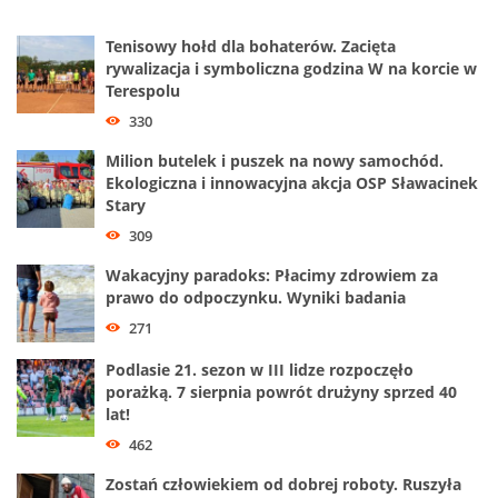
Tenisowy hołd dla bohaterów. Zacięta
rywalizacja i symboliczna godzina W na korcie w
Terespolu
330
Milion butelek i puszek na nowy samochód.
Ekologiczna i innowacyjna akcja OSP Sławacinek
Stary
309
Wakacyjny paradoks: Płacimy zdrowiem za
prawo do odpoczynku. Wyniki badania
271
Podlasie 21. sezon w III lidze rozpoczęło
porażką. 7 sierpnia powrót drużyny sprzed 40
lat!
462
Zostań człowiekiem od dobrej roboty. Ruszyła