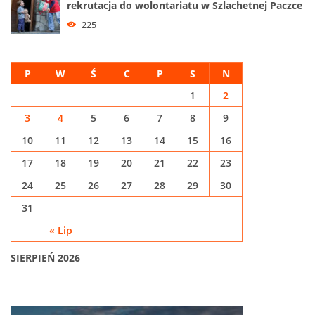
rekrutacja do wolontariatu w Szlachetnej Paczce
225
P
W
Ś
C
P
S
N
1
2
3
4
5
6
7
8
9
10
11
12
13
14
15
16
17
18
19
20
21
22
23
24
25
26
27
28
29
30
31
« Lip
SIERPIEŃ 2026