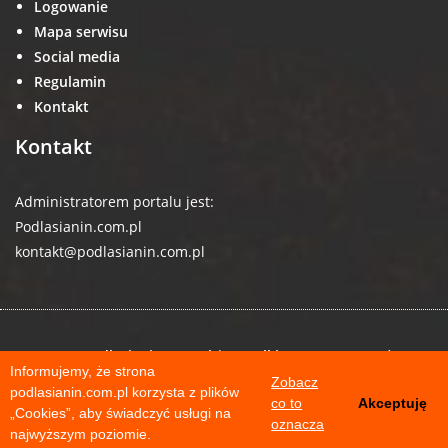
Logowanie
Mapa serwisu
Social media
Regulamin
Kontakt
Kontakt
Administratorem portalu jest:
Podlasianin.com.pl
kontakt@podlasianin.com.pl
© 2026 podlasianin.com.pl | Wszelkie prawa zastrzeżone
Informujemy, że strona
Zobacz
podlasianin.com.pl korzysta z plików
co to
Akceptuję
„Cookies”, aby świadczyć usługi na
oznacza
najwyższym poziomie.