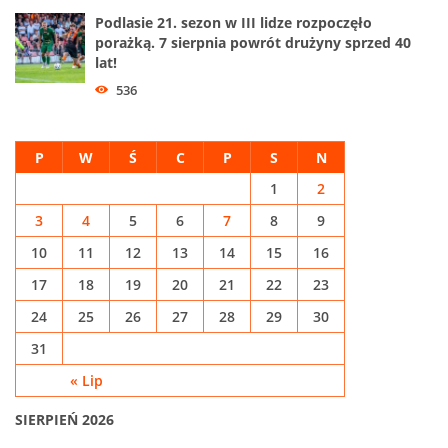
Podlasie 21. sezon w III lidze rozpoczęło
porażką. 7 sierpnia powrót drużyny sprzed 40
lat!
536
P
W
Ś
C
P
S
N
1
2
3
4
5
6
7
8
9
10
11
12
13
14
15
16
17
18
19
20
21
22
23
24
25
26
27
28
29
30
31
« Lip
SIERPIEŃ 2026