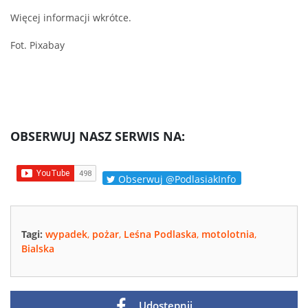
Więcej informacji wkrótce.
Fot. Pixabay
OBSERWUJ NASZ SERWIS NA:
Obserwuj @PodlasiakInfo
Tagi:
wypadek
,
pożar
,
Leśna Podlaska
,
motolotnia
,
Bialska
Udostępnij