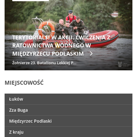
TERYTORIALSI W AKCJI. ĆWICZENIA Z
RATOWNICTWA WODNEGO W
MIĘDZYRZECU PODLASKIM
Żołnierze 23. Batalionu Lekkiej P...
MIEJSCOWOŚĆ
Łuków
Zza Buga
Międzyrzec Podlaski
Z kraju