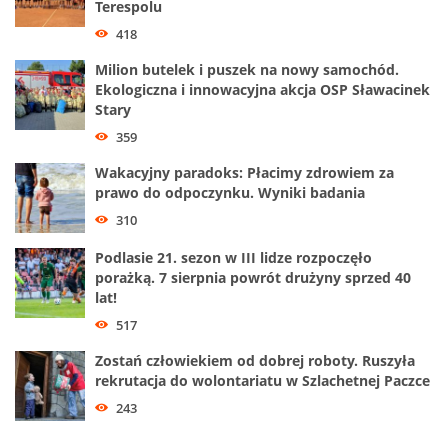
Terespolu
418
Milion butelek i puszek na nowy samochód.
Ekologiczna i innowacyjna akcja OSP Sławacinek
Stary
359
Wakacyjny paradoks: Płacimy zdrowiem za
prawo do odpoczynku. Wyniki badania
310
Podlasie 21. sezon w III lidze rozpoczęło
porażką. 7 sierpnia powrót drużyny sprzed 40
lat!
517
Zostań człowiekiem od dobrej roboty. Ruszyła
rekrutacja do wolontariatu w Szlachetnej Paczce
243