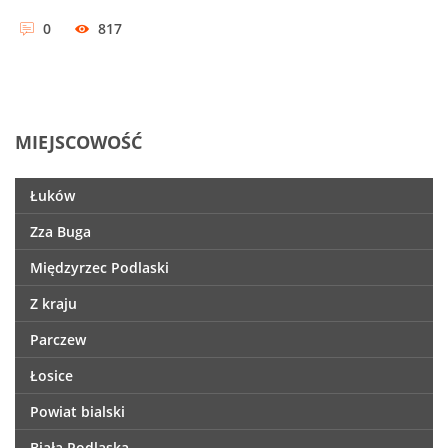
0
817
MIEJSCOWOŚĆ
Łuków
Zza Buga
Międzyrzec Podlaski
Z kraju
Parczew
Łosice
Powiat bialski
Biała Podlaska