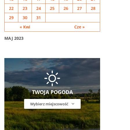
22
23
24
25
26
27
28
29
30
31
« Kwi
Cze »
MAJ 2023
TWOJA POGODA
Wybierz miejscowość