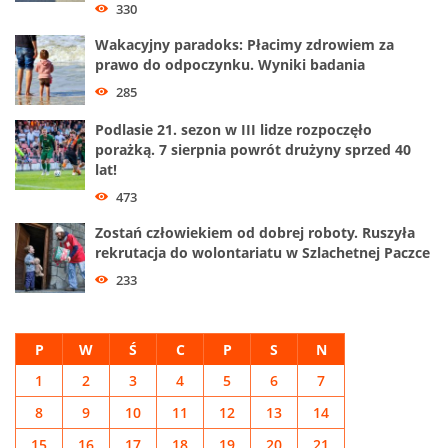
330
Wakacyjny paradoks: Płacimy zdrowiem za
prawo do odpoczynku. Wyniki badania
285
Podlasie 21. sezon w III lidze rozpoczęło
porażką. 7 sierpnia powrót drużyny sprzed 40
lat!
473
Zostań człowiekiem od dobrej roboty. Ruszyła
rekrutacja do wolontariatu w Szlachetnej Paczce
233
P
W
Ś
C
P
S
N
1
2
3
4
5
6
7
8
9
10
11
12
13
14
15
16
17
18
19
20
21