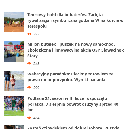
Tenisowy hołd dla bohaterów. Zacięta
rywalizacja i symboliczna godzina W na korcie w
Terespolu
383
Milion butelek i puszek na nowy samochód.
Ekologiczna i innowacyjna akcja OSP Sławacinek
Stary
345
Wakacyjny paradoks: Płacimy zdrowiem za
prawo do odpoczynku. Wyniki badania
299
Podlasie 21. sezon w III lidze rozpoczęło
porażką. 7 sierpnia powrót drużyny sprzed 40
lat!
484
Zostań człowiekiem od dobrej roboty. Ruszyła