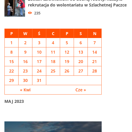
rekrutacja do wolontariatu w Szlachetnej Paczce
235
P
W
Ś
C
P
S
N
1
2
3
4
5
6
7
8
9
10
11
12
13
14
15
16
17
18
19
20
21
22
23
24
25
26
27
28
29
30
31
« Kwi
Cze »
MAJ 2023