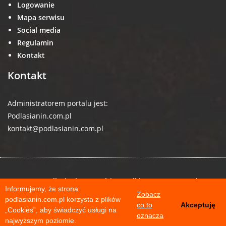
Logowanie
Mapa serwisu
Social media
Regulamin
Kontakt
Kontakt
Administratorem portalu jest:
Podlasianin.com.pl
kontakt@podlasianin.com.pl
© 2026 podlasianin.com.pl | Wszelkie prawa zastrzeżone
Informujemy, że strona
Zobacz
podlasianin.com.pl korzysta z plików
co to
Akceptuję
„Cookies”, aby świadczyć usługi na
oznacza
najwyższym poziomie.