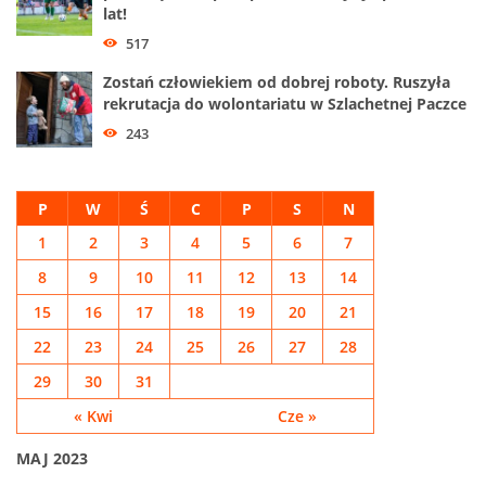
lat!
517
Zostań człowiekiem od dobrej roboty. Ruszyła
rekrutacja do wolontariatu w Szlachetnej Paczce
243
P
W
Ś
C
P
S
N
1
2
3
4
5
6
7
8
9
10
11
12
13
14
15
16
17
18
19
20
21
22
23
24
25
26
27
28
29
30
31
« Kwi
Cze »
MAJ 2023