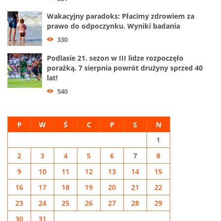
Wakacyjny paradoks: Płacimy zdrowiem za
prawo do odpoczynku. Wyniki badania
330
Podlasie 21. sezon w III lidze rozpoczęło
porażką. 7 sierpnia powrót drużyny sprzed 40
lat!
540
P
W
Ś
C
P
S
N
1
2
3
4
5
6
7
8
9
10
11
12
13
14
15
16
17
18
19
20
21
22
23
24
25
26
27
28
29
30
31