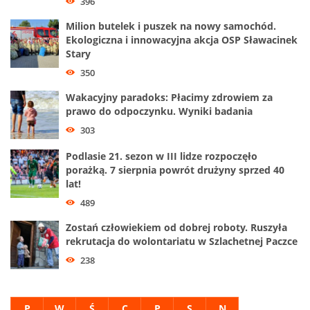
396
Milion butelek i puszek na nowy samochód.
Ekologiczna i innowacyjna akcja OSP Sławacinek
Stary
350
Wakacyjny paradoks: Płacimy zdrowiem za
prawo do odpoczynku. Wyniki badania
303
Podlasie 21. sezon w III lidze rozpoczęło
porażką. 7 sierpnia powrót drużyny sprzed 40
lat!
489
Zostań człowiekiem od dobrej roboty. Ruszyła
rekrutacja do wolontariatu w Szlachetnej Paczce
238
P
W
Ś
C
P
S
N