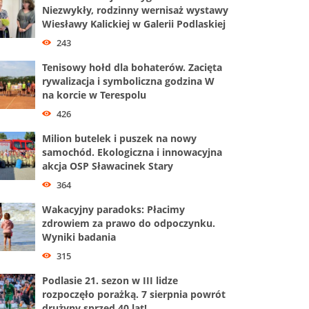
Niezwykły, rodzinny wernisaż wystawy
Wiesławy Kalickiej w Galerii Podlaskiej
243
Tenisowy hołd dla bohaterów. Zacięta
rywalizacja i symboliczna godzina W
na korcie w Terespolu
426
Milion butelek i puszek na nowy
samochód. Ekologiczna i innowacyjna
akcja OSP Sławacinek Stary
364
Wakacyjny paradoks: Płacimy
zdrowiem za prawo do odpoczynku.
Wyniki badania
315
Podlasie 21. sezon w III lidze
rozpoczęło porażką. 7 sierpnia powrót
drużyny sprzed 40 lat!