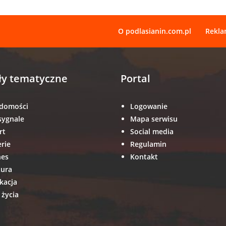
O podlasianin.com.pl
Rekl
ły tematyczne
Portal
domości
Logowanie
sygnale
Mapa serwisu
rt
Social media
erie
Regulamin
nes
Kontakt
tura
kacja
 życia