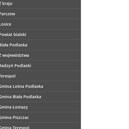
Z kraju
Parczew
Łosice
Powiat bialski
Biała Podlaska
Z województwa
Radzyń Podlaski
Terespol
Gmina Leśna Podlaska
Gmina Biała Podlaska
Gmina Łomazy
Gmina Piszczac
Gmina Terespol