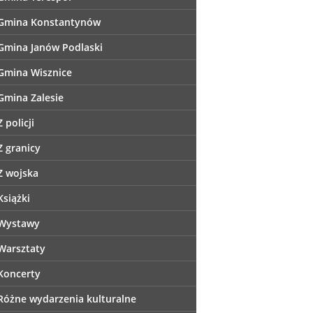
Gmina Konstantynów
Gmina Janów Podlaski
Gmina Wisznice
Gmina Zalesie
Z policji
Z granicy
Z wojska
Książki
Wystawy
Warsztaty
Koncerty
Różne wydarzenia kulturalne