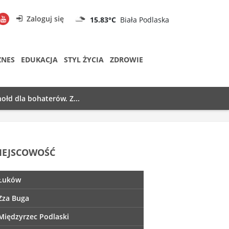
Zaloguj się
15.83°C
Biała Podlaska
ZNES
EDUKACJA
STYL ŻYCIA
ZDROWIE
ołd dla bohaterów. Z...
IEJSCOWOŚĆ
Łuków
Zza Buga
Międzyrzec Podlaski