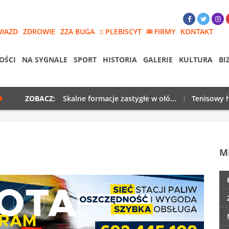
WIAZD
ZDROWIE
ZZA BUGA
PLEBISCYT
FIRMY
KONTAKT
OŚCI
NA SYGNALE
SPORT
HISTORIA
GALERIE
KULTURA
BI
ZOBACZ:
Skalne formacje zastygłe w ołó...
Tenisowy h
M