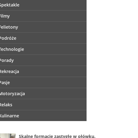
Spektakle
Filmy
Felietony
Podróże
Technologie
Porady
Rekreacja
Pasje
Motoryzacja
Relaks
Kulinarne
Skalne formacje zastygłe w ołówku.