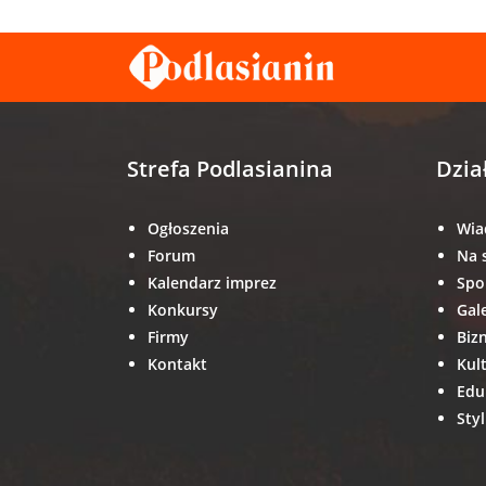
Strefa Podlasianina
Dzia
Ogłoszenia
Wia
Forum
Na 
Kalendarz imprez
Spo
Konkursy
Gal
Firmy
Biz
Kontakt
Kul
Edu
Styl