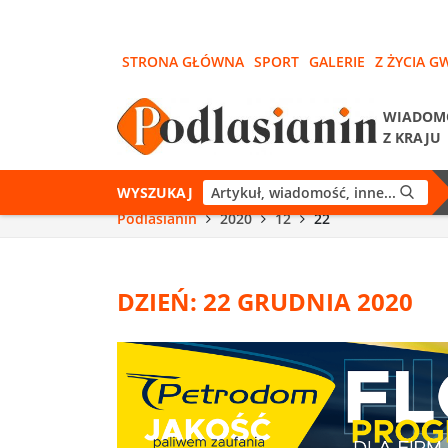
STRONA GŁÓWNA
SPORT
GALERIE
Z ŻYCIA G
WIADOM
Z KRAJU
WYSZUKAJ
Podlasianin
2020
12
22
DZIEŃ: 22 GRUDNIA 2020