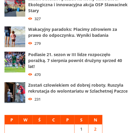
Ekologiczna i innowacyjna akcja OSP Sławacinek
Stary
327
Wakacyjny paradoks: Płacimy zdrowiem za
prawo do odpoczynku. Wyniki badania
279
Podlasie 21. sezon w III lidze rozpoczęło
porażką. 7 sierpnia powrót drużyny sprzed 40
lat!
470
Zostań człowiekiem od dobrej roboty. Ruszyła
rekrutacja do wolontariatu w Szlachetnej Paczce
231
P
W
Ś
C
P
S
N
1
2