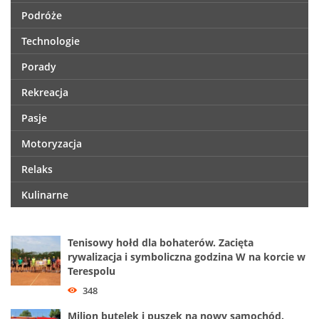
Podróże
Technologie
Porady
Rekreacja
Pasje
Motoryzacja
Relaks
Kulinarne
Tenisowy hołd dla bohaterów. Zacięta
rywalizacja i symboliczna godzina W na korcie w
Terespolu
348
Milion butelek i puszek na nowy samochód.