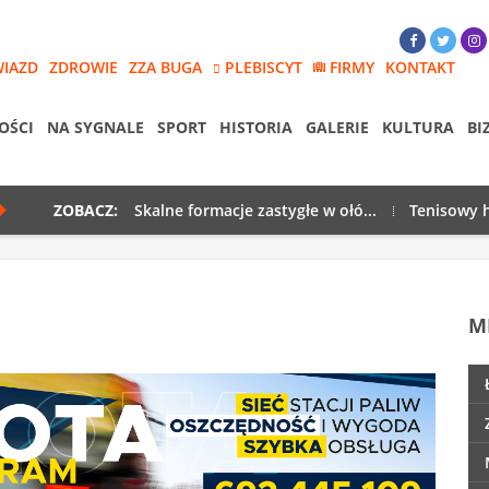
WIAZD
ZDROWIE
ZZA BUGA
PLEBISCYT
FIRMY
KONTAKT
OŚCI
NA SYGNALE
SPORT
HISTORIA
GALERIE
KULTURA
BI
ZOBACZ:
Skalne formacje zastygłe w ołó...
Tenisowy h
M