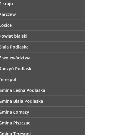
Z kraju
Parczew
Łosice
Powiat bialski
Biała Podlaska
Z województwa
Radzyń Podlaski
Terespol
Gmina Leśna Podlaska
Gmina Biała Podlaska
Gmina Łomazy
Gmina Piszczac
Gmina Terespol