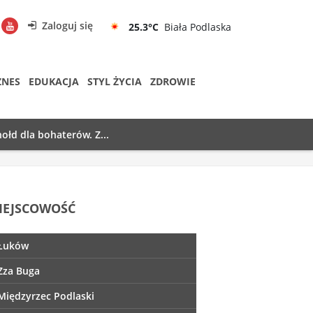
Zaloguj się
25.3°C
Biała Podlaska
ZNES
EDUKACJA
STYL ŻYCIA
ZDROWIE
ołd dla bohaterów. Z...
IEJSCOWOŚĆ
Łuków
Zza Buga
Międzyrzec Podlaski