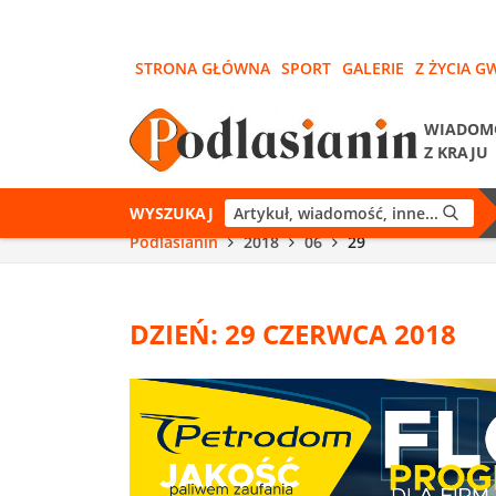
STRONA GŁÓWNA
SPORT
GALERIE
Z ŻYCIA G
WIADOM
Z KRAJU
WYSZUKAJ
Podlasianin
2018
06
29
DZIEŃ: 29 CZERWCA 2018