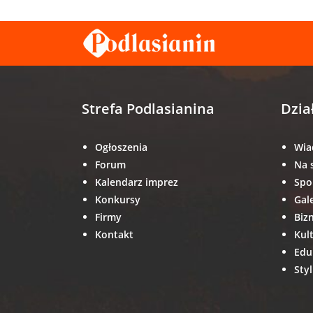
Strefa Podlasianina
Dzia
Ogłoszenia
Wia
Forum
Na 
Kalendarz imprez
Spo
Konkursy
Gal
Firmy
Biz
Kontakt
Kul
Edu
Styl