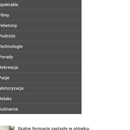
Spektakle
Filmy
Felietony
Podróże
Technologie
Porady
Rekreacja
Pasje
Motoryzacja
Relaks
Kulinarne
Skalne formacje zastygłe w ołówku.