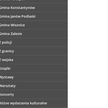
Gmina Konstantynów
Gmina Janów Podlaski
Gmina Wisznice
Gmina Zalesie
Z policji
Z granicy
Z wojska
Książki
Wystawy
Warsztaty
Koncerty
Różne wydarzenia kulturalne