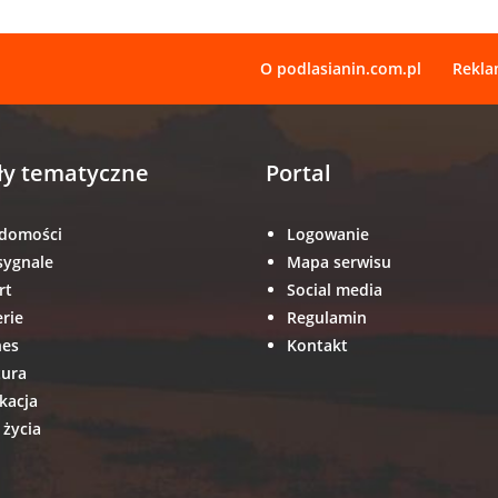
O podlasianin.com.pl
Rekl
ły tematyczne
Portal
domości
Logowanie
sygnale
Mapa serwisu
rt
Social media
erie
Regulamin
nes
Kontakt
tura
kacja
 życia