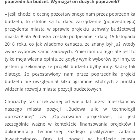
poprzednika budżet. Wymagał on dużych poprawek?
– Jeśli chodzi o ocenę pozostawionego nam przez poprzednika
budżetu, to istotne są tu daty: zarządzenie (poprzedniego)
prezydenta miasta w sprawie projektu uchwały budżetowej
miasta Biała Podlaska zostało podpisanie z datą 15 listopada
2018 roku, co jak wiadomo oznacza, że znany był już wtedy
wynik wyborów samorządowych. Zmierzam do tego, ale jest to
tylko moja własna opinia, że gdyby wynik wyborów był inny, to
jestem przekonany, że projekt budżetu byłby inny. Sądzę tak
dlatego, że pozostawiony nam przez poprzednika projekt
budżetu nie uwzględniał kilku ogromnie istotnych z punktu
widzenia rozwoju miasta pozycji budżetowych.
Chociażby tak oczekiwanej od wielu lat przez mieszkańców
naszego miasta pozycji „Budowa ulic w technologii
uproszczonej” czy „Opracowania projektowe”, co jest
szczególnie ważne w kontekście finansowania projektów i
dokumentacji technicznej każdego praktycznie zadania
inwestycyjnego. Brak tej pozycji w budżecie miasta