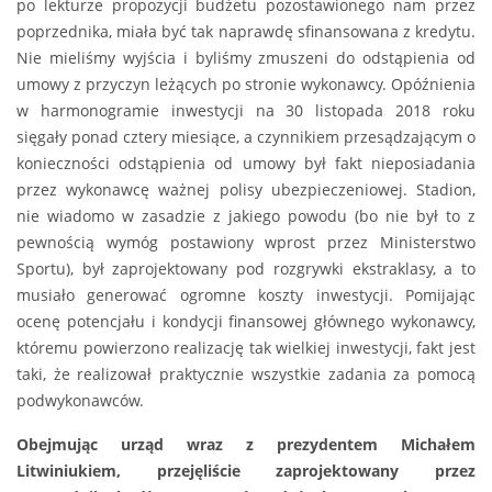
po lekturze propozycji budżetu pozostawionego nam przez
poprzednika, miała być tak naprawdę sfinansowana z kredytu.
Nie mieliśmy wyjścia i byliśmy zmuszeni do odstąpienia od
umowy z przyczyn leżących po stronie wykonawcy. Opóźnienia
w harmonogramie inwestycji na 30 listopada 2018 roku
sięgały ponad cztery miesiące, a czynnikiem przesądzającym o
konieczności odstąpienia od umowy był fakt nieposiadania
przez wykonawcę ważnej polisy ubezpieczeniowej. Stadion,
nie wiadomo w zasadzie z jakiego powodu (bo nie był to z
pewnością wymóg postawiony wprost przez Ministerstwo
Sportu), był zaprojektowany pod rozgrywki ekstraklasy, a to
musiało generować ogromne koszty inwestycji. Pomijając
ocenę potencjału i kondycji finansowej głównego wykonawcy,
któremu powierzono realizację tak wielkiej inwestycji, fakt jest
taki, że realizował praktycznie wszystkie zadania za pomocą
podwykonawców.
Obejmując urząd wraz z prezydentem Michałem
Litwiniukiem, przejęliście zaprojektowany przez