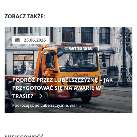
ZOBACZ TAKŻE:
25.06.2026
PODRÓŻ PRZEZ LUBELSZCZYZNĘ – JAK
PRZYGOTOWAĆ SIĘ NA AWARIĘ W
TRASIE?
Podróżując po Lubelszczyźnie, war...