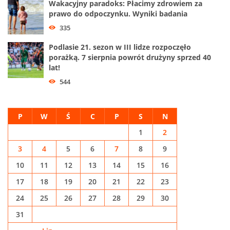
Wakacyjny paradoks: Płacimy zdrowiem za
prawo do odpoczynku. Wyniki badania
335
Podlasie 21. sezon w III lidze rozpoczęło
porażką. 7 sierpnia powrót drużyny sprzed 40
lat!
544
P
W
Ś
C
P
S
N
1
2
3
4
5
6
7
8
9
10
11
12
13
14
15
16
17
18
19
20
21
22
23
24
25
26
27
28
29
30
31