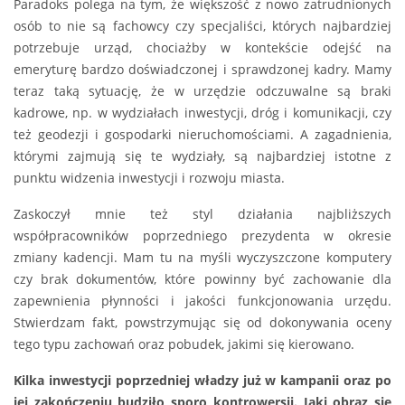
Paradoks polega na tym, że większość z nowo zatrudnionych
osób to nie są fachowcy czy specjaliści, których najbardziej
potrzebuje urząd, chociażby w kontekście odejść na
emeryturę bardzo doświadczonej i sprawdzonej kadry. Mamy
teraz taką sytuację, że w urzędzie odczuwalne są braki
kadrowe, np. w wydziałach inwestycji, dróg i komunikacji, czy
też geodezji i gospodarki nieruchomościami. A zagadnienia,
którymi zajmują się te wydziały, są najbardziej istotne z
punktu widzenia inwestycji i rozwoju miasta.
Zaskoczył mnie też styl działania najbliższych
współpracowników poprzedniego prezydenta w okresie
zmiany kadencji. Mam tu na myśli wyczyszczone komputery
czy brak dokumentów, które powinny być zachowanie dla
zapewnienia płynności i jakości funkcjonowania urzędu.
Stwierdzam fakt, powstrzymując się od dokonywania oceny
tego typu zachowań oraz pobudek, jakimi się kierowano.
Kilka inwestycji poprzedniej władzy już w kampanii oraz po
jej zakończeniu budziło sporo kontrowersji. Jaki obraz się