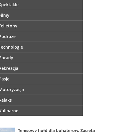
Spektakle
Filmy
Felietony
Podróże
Technologie
Porady
Rekreacja
Pasje
Motoryzacja
Relaks
Kulinarne
Tenisowy hołd dla bohaterów. Zacięta