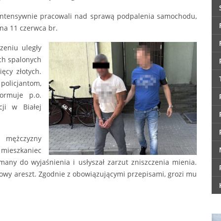
i intensywnie pracowali nad sprawą podpalenia samochodu,
 na 11 czerwca br.
zeniu uległy
ch spalonych
ęcy złotych.
olicjantom,
ormuje p.o.
ji w Białej
a mężczyzny
 mieszkaniec
many do wyjaśnienia i usłyszał zarzut zniszczenia mienia.
owy areszt. Zgodnie z obowiązującymi przepisami, grozi mu