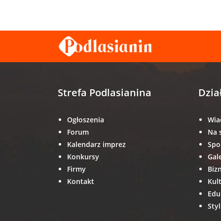
Strefa Podlasianina
Dzia
Ogłoszenia
Wia
Forum
Na 
Kalendarz imprez
Spo
Konkursy
Gal
Firmy
Biz
Kontakt
Kul
Edu
Styl