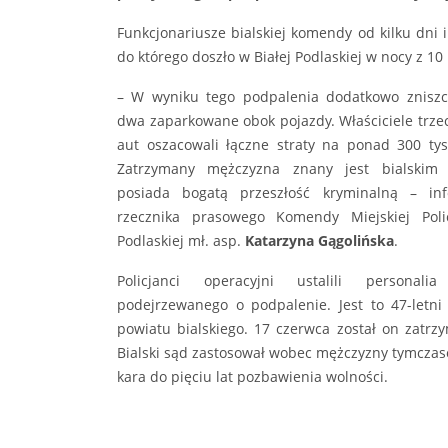
Funkcjonariusze bialskiej komendy od kilku dn
do którego doszło w Białej Podlaskiej w nocy z 10
– W wyniku tego podpalenia dodatkowo zniszc
dwa zaparkowane obok pojazdy. Właściciele trze
aut oszacowali łączne straty na ponad 300 tysi
Zatrzymany mężczyzna znany jest bialskim p
posiada bogatą przeszłość kryminalną – inf
rzecznika prasowego Komendy Miejskiej Polic
Podlaskiej mł. asp.
Katarzyna Gągolińska
.
Policjanci operacyjni ustalili personali
podejrzewanego o podpalenie. Jest to 47-letni
powiatu bialskiego. 17 czerwca został on zatrzy
Bialski sąd zastosował wobec mężczyzny tymczas
kara do pięciu lat pozbawienia wolności.