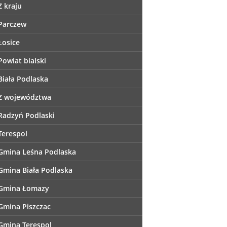
Z kraju
Parczew
Łosice
Powiat bialski
Biała Podlaska
Z województwa
Radzyń Podlaski
Terespol
Gmina Leśna Podlaska
Gmina Biała Podlaska
Gmina Łomazy
Gmina Piszczac
Gmina Terespol