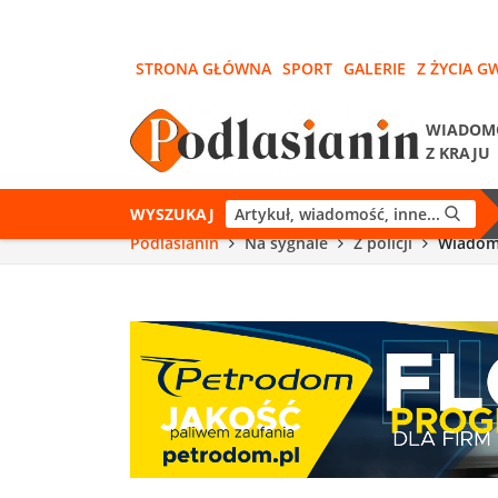
STRONA GŁÓWNA
SPORT
GALERIE
Z ŻYCIA G
WIADOM
Z KRAJU
WYSZUKAJ
Podlasianin
Na sygnale
Z policji
Wiadomo