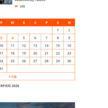
240
P
W
Ś
C
P
S
N
1
2
3
4
5
6
7
8
9
10
11
12
13
14
15
16
17
18
19
20
21
22
23
24
25
26
27
28
29
30
31
« Lip
ERPIEŃ 2026
02.08.2026
31.