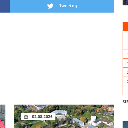
Tweetnij
SI
02.08.2026