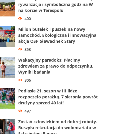
rywalizacja i symboliczna godzina W
na korcie w Terespolu
400
Milion butelek i puszek na nowy
samochód. Ekologiczna i innowacyjna
akcja OSP Sławacinek Stary
353
Wakacyjny paradoks: Płacimy
zdrowiem za prawo do odpoczynku.
Wyniki badania
306
Podlasie 21. sezon w III lidze
rozpoczęło porażką. 7 sierpnia powrót
drużyny sprzed 40 lat!
497
Zostań człowiekiem od dobrej roboty.
Ruszyła rekrutacja do wolontariatu w
Szlachetnej Paczce