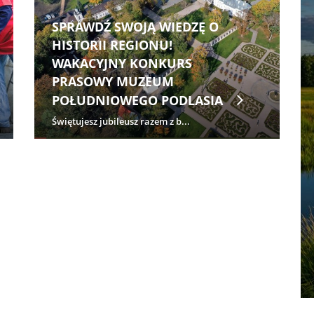
SPRAWDŹ SWOJĄ WIEDZĘ O
HISTORII REGIONU!
WAKACYJNY KONKURS
PRASOWY MUZEUM
POŁUDNIOWEGO PODLASIA
Świętujesz jubileusz razem z b...