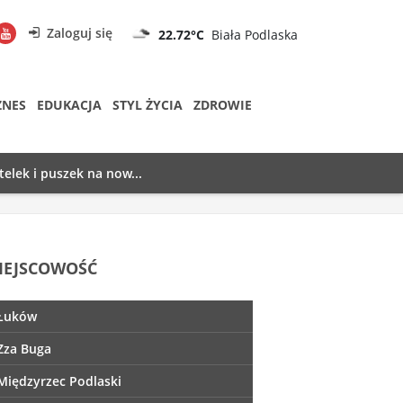
Zaloguj się
22.72°C
Biała Podlaska
ZNES
EDUKACJA
STYL ŻYCIA
ZDROWIE
telek i puszek na now...
IEJSCOWOŚĆ
Łuków
Zza Buga
Międzyrzec Podlaski