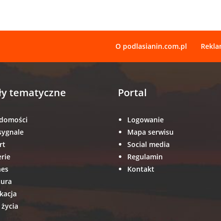
O podlasianin.com.pl
Rekl
ły tematyczne
Portal
domości
Logowanie
sygnale
Mapa serwisu
rt
Social media
erie
Regulamin
nes
Kontakt
tura
kacja
 życia