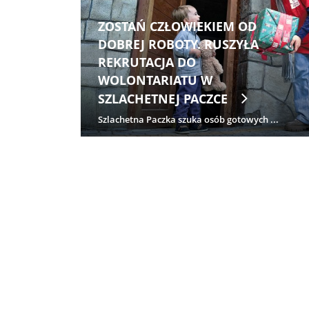
ZOSTAŃ CZŁOWIEKIEM OD
LIDZE
DOBREJ ROBOTY. RUSZYŁA
REKRUTACJA DO
NY
WOLONTARIATU W
SZLACHETNEJ PACZCE
Szlachetna Paczka szuka osób gotowych ...