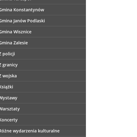
Gmina Konstantynów
Gmina Janów Podlaski
Gmina Wisznice
Gmina Zalesie
Z policji
Z granicy
Z wojska
Książki
Wystawy
Warsztaty
Koncerty
Różne wydarzenia kulturalne