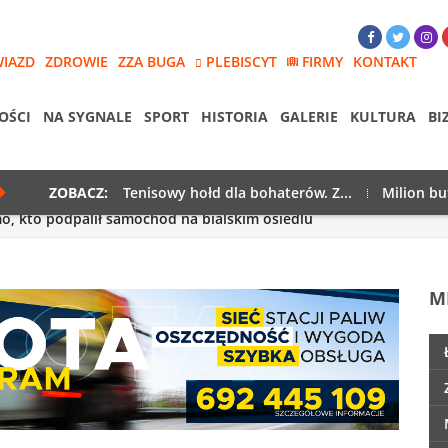
WIAZD
ZDROWIE
ZZA BUGA
PLEBISCYT
FIRMY
KONTAKT
OŚCI
NA SYGNALE
SPORT
HISTORIA
GALERIE
KULTURA
BI
ZOBACZ:
Tenisowy hołd dla bohaterów. Z...
Milion bu
, kto podpalił samochód na bialskim osiedlu
M