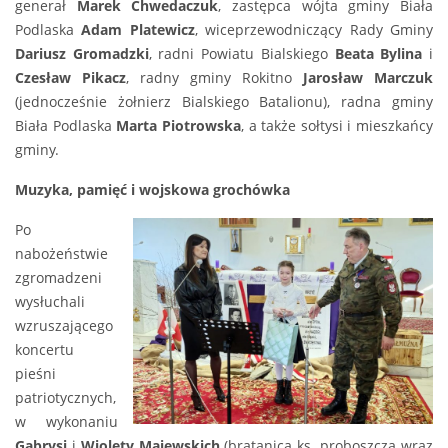
generał
Marek Chwedaczuk
, zastępca wójta gminy Biała
Podlaska
Adam Platewicz
, wiceprzewodniczący Rady Gminy
Dariusz Gromadzki
, radni Powiatu Bialskiego
Beata Bylina
i
Czesław Pikacz
, radny gminy Rokitno
Jarosław Marczuk
(jednocześnie żołnierz Bialskiego Batalionu), radna gminy
Biała Podlaska
Marta Piotrowska
, a także sołtysi i mieszkańcy
gminy.
Muzyka, pamięć i wojskowa grochówka
Po
nabożeństwie
zgromadzeni
wysłuchali
wzruszającego
koncertu
pieśni
patriotycznych,
w wykonaniu
Gabrysi
i
Wiolety Majewskich
(bratanica ks. proboszcza wraz