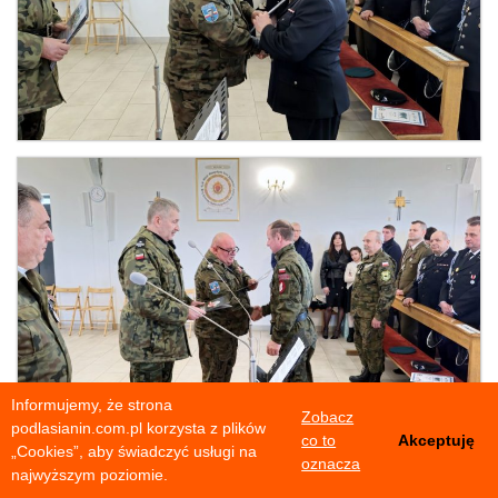
Informujemy, że strona
Zobacz
podlasianin.com.pl korzysta z plików
co to
Akceptuję
„Cookies”, aby świadczyć usługi na
oznacza
najwyższym poziomie.