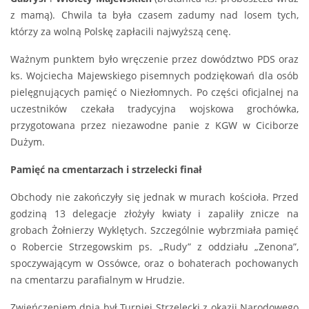
z mamą). Chwila ta była czasem zadumy nad losem tych,
którzy za wolną Polskę zapłacili najwyższą cenę.
Ważnym punktem było wręczenie przez dowództwo PDS oraz
ks. Wojciecha Majewskiego pisemnych podziękowań dla osób
pielęgnujących pamięć o Niezłomnych. Po części oficjalnej na
uczestników czekała tradycyjna wojskowa grochówka,
przygotowana przez niezawodne panie z KGW w Ciciborze
Dużym.
Pamięć na cmentarzach i strzelecki finał
Obchody nie zakończyły się jednak w murach kościoła. Przed
godziną 13 delegacje złożyły kwiaty i zapaliły znicze na
grobach Żołnierzy Wyklętych. Szczególnie wybrzmiała pamięć
o Robercie Strzegowskim ps. „Rudy” z oddziału „Zenona”,
spoczywającym w Ossówce, oraz o bohaterach pochowanych
na cmentarzu parafialnym w Hrudzie.
Zwieńczeniem dnia był Turniej Strzelecki z okazji Narodowego