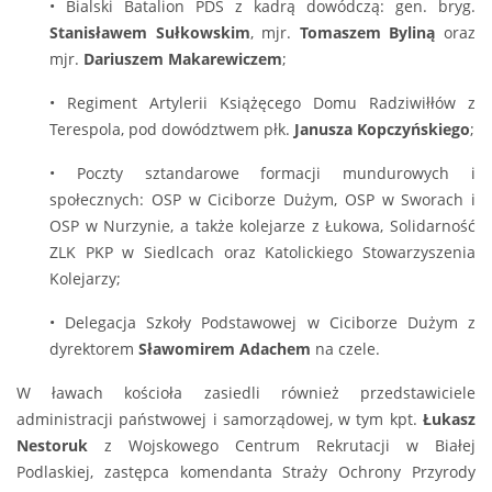
• Bialski Batalion PDS z kadrą dowódczą: gen. bryg.
Stanisławem Sułkowskim
, mjr.
Tomaszem Byliną
oraz
mjr.
Dariuszem Makarewiczem
;
• Regiment Artylerii Książęcego Domu Radziwiłłów z
Terespola, pod dowództwem płk.
Janusza Kopczyńskiego
;
• Poczty sztandarowe formacji mundurowych i
społecznych: OSP w Ciciborze Dużym, OSP w Sworach i
OSP w Nurzynie, a także kolejarze z Łukowa, Solidarność
ZLK PKP w Siedlcach oraz Katolickiego Stowarzyszenia
Kolejarzy;
• Delegacja Szkoły Podstawowej w Ciciborze Dużym z
dyrektorem
Sławomirem Adachem
na czele.
W ławach kościoła zasiedli również przedstawiciele
administracji państwowej i samorządowej, w tym kpt.
Łukasz
Nestoruk
z Wojskowego Centrum Rekrutacji w Białej
Podlaskiej, zastępca komendanta Straży Ochrony Przyrody