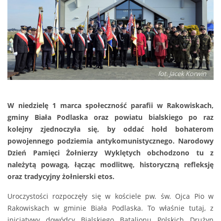
fot. Jacek Korwin
W niedzielę 1 marca społeczność parafii w Rakowiskach,
gminy Biała Podlaska oraz powiatu bialskiego po raz
kolejny zjednoczyła się, by oddać hołd bohaterom
powojennego podziemia antykomunistycznego. Narodowy
Dzień Pamięci Żołnierzy Wyklętych obchodzono tu z
należytą powagą, łącząc modlitwę, historyczną refleksję
oraz tradycyjny żołnierski etos.
Uroczystości rozpoczęły się w kościele pw. św. Ojca Pio w
Rakowiskach w gminie Biała Podlaska. To właśnie tutaj, z
inicjatywy dowódcy Bialskiego Batalionu Polskich Drużyn