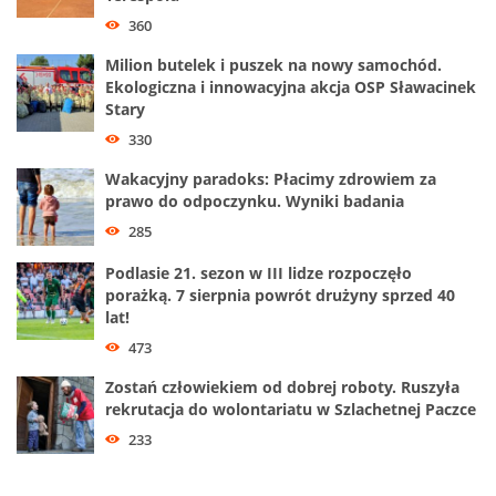
360
Milion butelek i puszek na nowy samochód.
Ekologiczna i innowacyjna akcja OSP Sławacinek
Stary
330
Wakacyjny paradoks: Płacimy zdrowiem za
prawo do odpoczynku. Wyniki badania
285
Podlasie 21. sezon w III lidze rozpoczęło
porażką. 7 sierpnia powrót drużyny sprzed 40
lat!
473
Zostań człowiekiem od dobrej roboty. Ruszyła
rekrutacja do wolontariatu w Szlachetnej Paczce
233