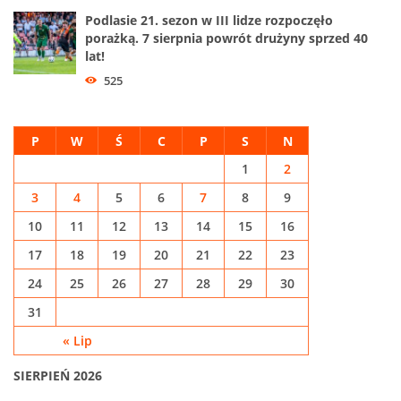
Podlasie 21. sezon w III lidze rozpoczęło
porażką. 7 sierpnia powrót drużyny sprzed 40
lat!
525
P
W
Ś
C
P
S
N
1
2
3
4
5
6
7
8
9
10
11
12
13
14
15
16
17
18
19
20
21
22
23
24
25
26
27
28
29
30
31
« Lip
SIERPIEŃ 2026