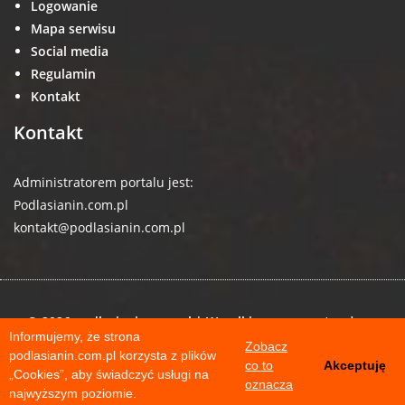
Logowanie
Mapa serwisu
Social media
Regulamin
Kontakt
Kontakt
Administratorem portalu jest:
Podlasianin.com.pl
kontakt@podlasianin.com.pl
© 2026 podlasianin.com.pl | Wszelkie prawa zastrzeżone
Informujemy, że strona
Zobacz
podlasianin.com.pl korzysta z plików
co to
Akceptuję
„Cookies”, aby świadczyć usługi na
oznacza
najwyższym poziomie.