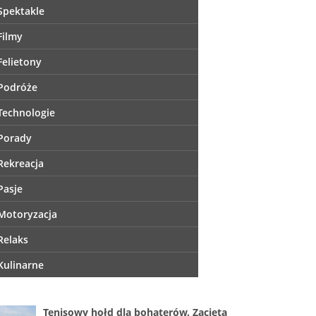
Spektakle
Filmy
Felietony
Podróże
Technologie
Porady
Rekreacja
Pasje
Motoryzacja
Relaks
Kulinarne
Tenisowy hołd dla bohaterów. Zacięta