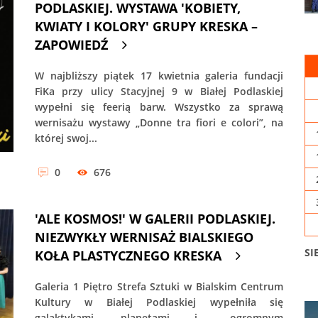
PODLASKIEJ. WYSTAWA 'KOBIETY,
KWIATY I KOLORY' GRUPY KRESKA –
ZAPOWIEDŹ
W najbliższy piątek 17 kwietnia galeria fundacji
FiKa przy ulicy Stacyjnej 9 w Białej Podlaskiej
wypełni się feerią barw. Wszystko za sprawą
wernisażu wystawy „Donne tra fiori e colori”, na
której swoj...
0
676
'ALE KOSMOS!' W GALERII PODLASKIEJ.
NIEZWYKŁY WERNISAŻ BIALSKIEGO
SI
KOŁA PLASTYCZNEGO KRESKA
Galeria 1 Piętro Strefa Sztuki w Bialskim Centrum
Kultury w Białej Podlaskiej wypełniła się
galaktykami, planetami i... ogromnym