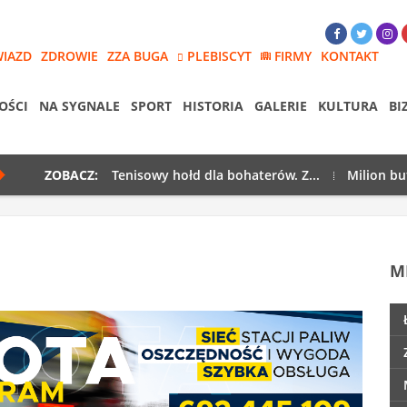
WIAZD
ZDROWIE
ZZA BUGA
PLEBISCYT
FIRMY
KONTAKT
OŚCI
NA SYGNALE
SPORT
HISTORIA
GALERIE
KULTURA
BI
ZOBACZ:
Tenisowy hołd dla bohaterów. Z...
Milion bu
M