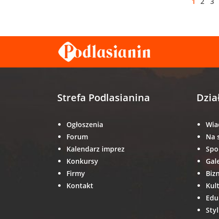
1
2
3
Strefa Podlasianina
Dzia
Ogłoszenia
Wia
Forum
Na 
Kalendarz imprez
Spo
Konkursy
Gal
Firmy
Biz
Kontakt
Kul
Edu
Styl