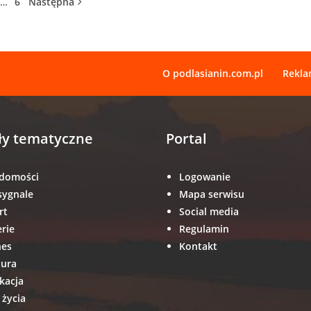
…
6
Następna
O podlasianin.com.pl
Rekl
ły tematyczne
Portal
domości
Logowanie
sygnale
Mapa serwisu
rt
Social media
erie
Regulamin
nes
Kontakt
tura
kacja
 życia