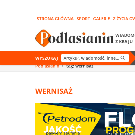
STRONA GŁÓWNA
SPORT
GALERIE
Z ŻYCIA G
WIADOM
Z KRAJU
WYSZUKAJ
Podlasianin
tag: wernisaż
WERNISAŻ