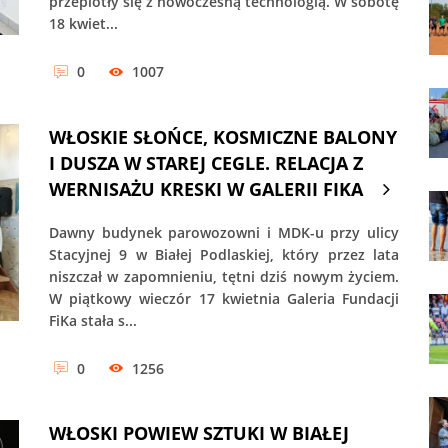
przeplotły się z nowoczesną technologią. W sobotę
18 kwiet...
0
1007
WŁOSKIE SŁOŃCE, KOSMICZNE BALONY
I DUSZA W STAREJ CEGLE. RELACJA Z
WERNISAŻU KRESKI W GALERII FIKA
Dawny budynek parowozowni i MDK-u przy ulicy
Stacyjnej 9 w Białej Podlaskiej, który przez lata
niszczał w zapomnieniu, tętni dziś nowym życiem.
W piątkowy wieczór 17 kwietnia Galeria Fundacji
FiKa stała s...
0
1256
WŁOSKI POWIEW SZTUKI W BIAŁEJ