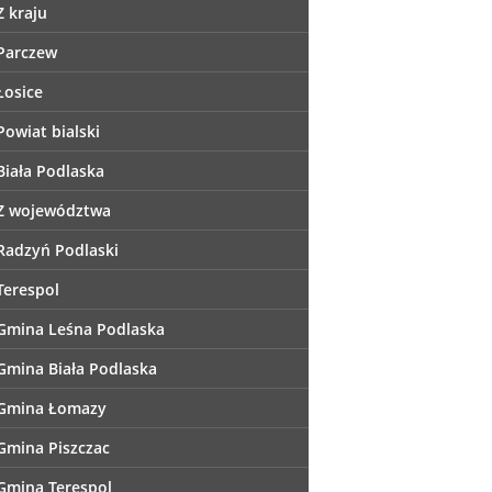
Z kraju
Parczew
Łosice
Powiat bialski
Biała Podlaska
Z województwa
Radzyń Podlaski
Terespol
Gmina Leśna Podlaska
Gmina Biała Podlaska
Gmina Łomazy
Gmina Piszczac
Gmina Terespol