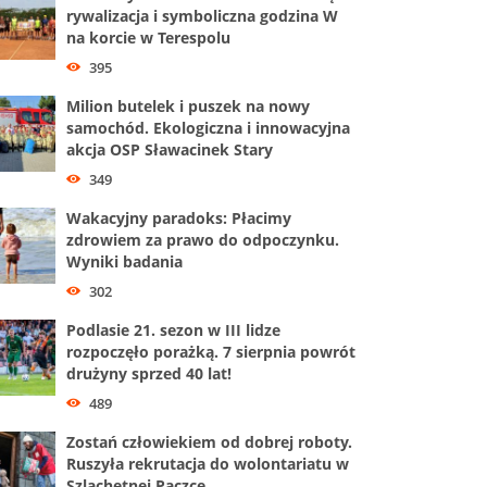
rywalizacja i symboliczna godzina W
na korcie w Terespolu
395
Milion butelek i puszek na nowy
samochód. Ekologiczna i innowacyjna
akcja OSP Sławacinek Stary
349
Wakacyjny paradoks: Płacimy
zdrowiem za prawo do odpoczynku.
Wyniki badania
302
Podlasie 21. sezon w III lidze
rozpoczęło porażką. 7 sierpnia powrót
drużyny sprzed 40 lat!
489
Zostań człowiekiem od dobrej roboty.
Ruszyła rekrutacja do wolontariatu w
Szlachetnej Paczce