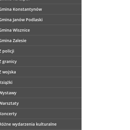
Gmina Konstantynów
Gmina Janów Podlaski
Gmina Wisznice
Gmina Zalesie
Z policji
Z granicy
Z wojska
Książki
Wystawy
Warsztaty
Koncerty
Różne wydarzenia kulturalne