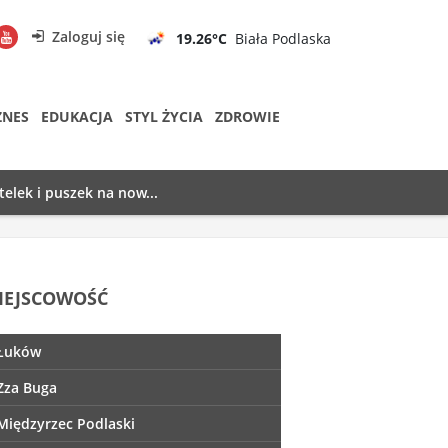
Zaloguj się
19.26°C
Biała Podlaska
ZNES
EDUKACJA
STYL ŻYCIA
ZDROWIE
telek i puszek na now...
IEJSCOWOŚĆ
Łuków
Zza Buga
Międzyrzec Podlaski