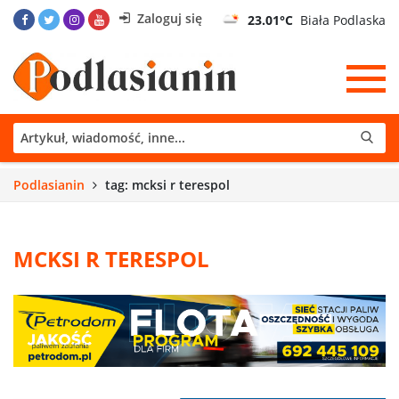
Zaloguj się
23.01°C
Biała Podlaska
Podlasianin
tag: mcksi r terespol
MCKSI R TERESPOL