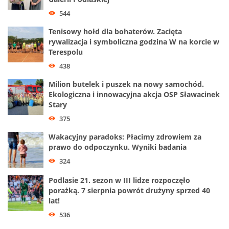
544
Tenisowy hołd dla bohaterów. Zacięta
rywalizacja i symboliczna godzina W na korcie w
Terespolu
438
Milion butelek i puszek na nowy samochód.
Ekologiczna i innowacyjna akcja OSP Sławacinek
Stary
375
Wakacyjny paradoks: Płacimy zdrowiem za
prawo do odpoczynku. Wyniki badania
324
Podlasie 21. sezon w III lidze rozpoczęło
porażką. 7 sierpnia powrót drużyny sprzed 40
lat!
536