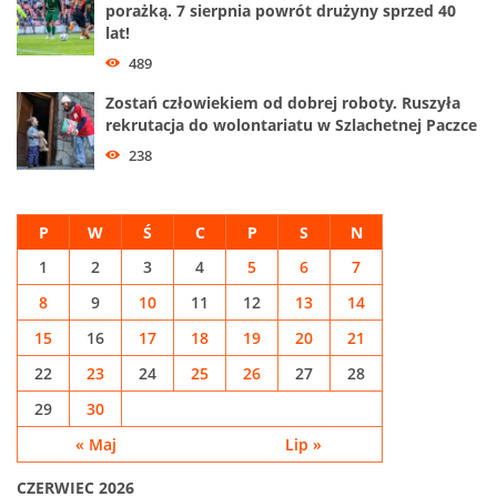
porażką. 7 sierpnia powrót drużyny sprzed 40
lat!
489
Zostań człowiekiem od dobrej roboty. Ruszyła
rekrutacja do wolontariatu w Szlachetnej Paczce
238
P
W
Ś
C
P
S
N
1
2
3
4
5
6
7
8
9
10
11
12
13
14
15
16
17
18
19
20
21
22
23
24
25
26
27
28
29
30
« Maj
Lip »
CZERWIEC 2026