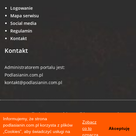
Logowanie
Mapa serwisu
Social media
Regulamin
Kontakt
Kontakt
Administratorem portalu jest:
Podlasianin.com.pl
kontakt@podlasianin.com.pl
© 2026 podlasianin.com.pl | Wszelkie prawa zastrzeżone
Informujemy, że strona
Zobacz
podlasianin.com.pl korzysta z plików
co to
Akceptuję
„Cookies”, aby świadczyć usługi na
oznacza