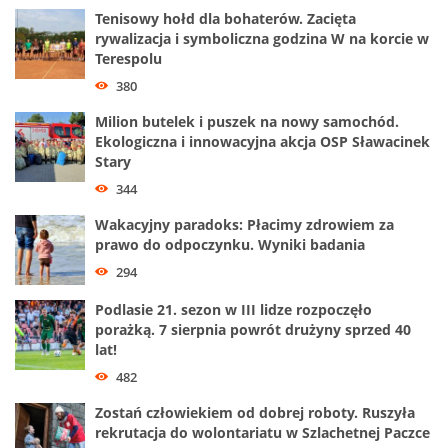
Tenisowy hołd dla bohaterów. Zacięta
rywalizacja i symboliczna godzina W na korcie w
Terespolu
380
Milion butelek i puszek na nowy samochód.
Ekologiczna i innowacyjna akcja OSP Sławacinek
Stary
344
Wakacyjny paradoks: Płacimy zdrowiem za
prawo do odpoczynku. Wyniki badania
294
Podlasie 21. sezon w III lidze rozpoczęło
porażką. 7 sierpnia powrót drużyny sprzed 40
lat!
482
Zostań człowiekiem od dobrej roboty. Ruszyła
rekrutacja do wolontariatu w Szlachetnej Paczce