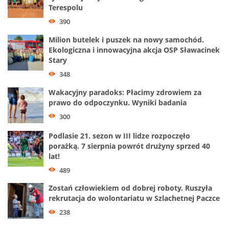
Terespolu
390
Milion butelek i puszek na nowy samochód.
Ekologiczna i innowacyjna akcja OSP Sławacinek
Stary
348
Wakacyjny paradoks: Płacimy zdrowiem za
prawo do odpoczynku. Wyniki badania
300
Podlasie 21. sezon w III lidze rozpoczęło
porażką. 7 sierpnia powrót drużyny sprzed 40
lat!
489
Zostań człowiekiem od dobrej roboty. Ruszyła
rekrutacja do wolontariatu w Szlachetnej Paczce
238