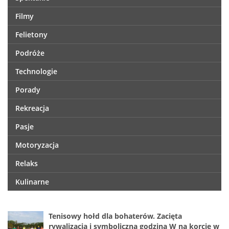
Filmy
Felietony
Podróże
Technologie
Porady
Rekreacja
Pasje
Motoryzacja
Relaks
Kulinarne
Tenisowy hołd dla bohaterów. Zacięta
rywalizacja i symboliczna godzina W na korcie w