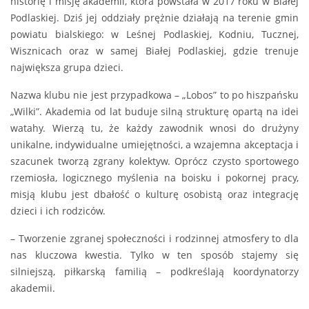
historię i misję akademii, która powstała w 2017 roku w Białej
Podlaskiej. Dziś jej oddziały prężnie działają na terenie gmin
powiatu bialskiego: w Leśnej Podlaskiej, Kodniu, Tucznej,
Wisznicach oraz w samej Białej Podlaskiej, gdzie trenuje
największa grupa dzieci.
Nazwa klubu nie jest przypadkowa – „Lobos” to po hiszpańsku
„Wilki”. Akademia od lat buduje silną strukturę opartą na idei
watahy. Wierzą tu, że każdy zawodnik wnosi do drużyny
unikalne, indywidualne umiejętności, a wzajemna akceptacja i
szacunek tworzą zgrany kolektyw. Oprócz czysto sportowego
rzemiosła, logicznego myślenia na boisku i pokornej pracy,
misją klubu jest dbałość o kulturę osobistą oraz integrację
dzieci i ich rodziców.
– Tworzenie zgranej społeczności i rodzinnej atmosfery to dla
nas kluczowa kwestia. Tylko w ten sposób stajemy się
silniejszą, piłkarską familią – podkreślają koordynatorzy
akademii.