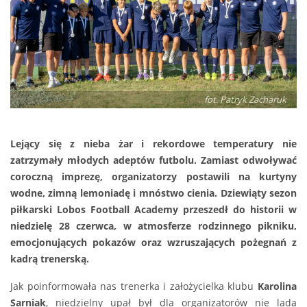
fot. Patryk Zacharuk
Lejący się z nieba żar i rekordowe temperatury nie
zatrzymały młodych adeptów futbolu. Zamiast odwoływać
coroczną imprezę, organizatorzy postawili na kurtyny
wodne, zimną lemoniadę i mnóstwo cienia. Dziewiąty sezon
piłkarski Lobos Football Academy przeszedł do historii w
niedzielę 28 czerwca, w atmosferze rodzinnego pikniku,
emocjonujących pokazów oraz wzruszających pożegnań z
kadrą trenerską.
Jak poinformowała nas trenerka i założycielka klubu
Karolina
Sarniak
, niedzielny upał był dla organizatorów nie lada