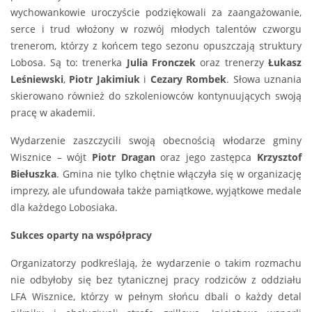
wychowankowie uroczyście podziękowali za zaangażowanie,
serce i trud włożony w rozwój młodych talentów czworgu
trenerom, którzy z końcem tego sezonu opuszczają struktury
Lobosa. Są to: trenerka
Julia Fronczek
oraz trenerzy
Łukasz
Leśniewski
,
Piotr Jakimiuk
i
Cezary Rombek
. Słowa uznania
skierowano również do szkoleniowców kontynuujących swoją
pracę w akademii.
Wydarzenie zaszczycili swoją obecnością włodarze gminy
Wisznice – wójt
Piotr Dragan
oraz jego zastępca
Krzysztof
Biełuszka
. Gmina nie tylko chętnie włączyła się w organizację
imprezy, ale ufundowała także pamiątkowe, wyjątkowe medale
dla każdego Lobosiaka.
Sukces oparty na współpracy
Organizatorzy podkreślają, że wydarzenie o takim rozmachu
nie odbyłoby się bez tytanicznej pracy rodziców z oddziału
LFA Wisznice, którzy w pełnym słońcu dbali o każdy detal