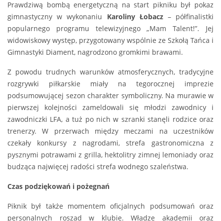
Prawdziwą bombą energetyczną na start pikniku był pokaz
gimnastyczny w wykonaniu
Karoliny Łobacz
– półfinalistki
popularnego programu telewizyjnego „Mam Talent!”. Jej
widowiskowy występ, przygotowany wspólnie ze Szkołą Tańca i
Gimnastyki Diament, nagrodzono gromkimi brawami.
Z powodu trudnych warunków atmosferycznych, tradycyjne
rozgrywki piłkarskie miały na tegorocznej imprezie
podsumowującej sezon charakter symboliczny. Na murawie w
pierwszej kolejności zameldowali się młodzi zawodnicy i
zawodniczki LFA, a tuż po nich w szranki stanęli rodzice oraz
trenerzy. W przerwach między meczami na uczestników
czekały konkursy z nagrodami, strefa gastronomiczna z
pysznymi potrawami z grilla, hektolitry zimnej lemoniady oraz
budząca najwięcej radości strefa wodnego szaleństwa.
Czas podziękowań i pożegnań
Piknik był także momentem oficjalnych podsumowań oraz
personalnych roszad w klubie. Władze akademii oraz