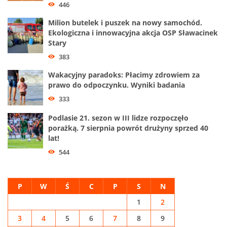
446
Milion butelek i puszek na nowy samochód.
Ekologiczna i innowacyjna akcja OSP Sławacinek
Stary
383
Wakacyjny paradoks: Płacimy zdrowiem za
prawo do odpoczynku. Wyniki badania
333
Podlasie 21. sezon w III lidze rozpoczęło
porażką. 7 sierpnia powrót drużyny sprzed 40
lat!
544
P
W
Ś
C
P
S
N
1
2
3
4
5
6
7
8
9