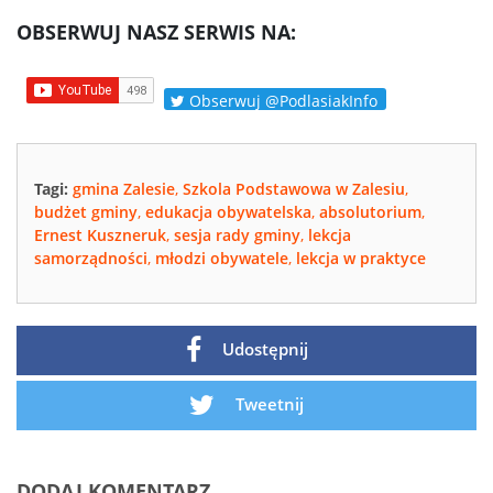
OBSERWUJ NASZ SERWIS NA:
Obserwuj @PodlasiakInfo
Tagi:
gmina Zalesie
,
Szkola Podstawowa w Zalesiu
,
budżet gminy
,
edukacja obywatelska
,
absolutorium
,
Ernest Kuszneruk
,
sesja rady gminy
,
lekcja
samorządności
,
młodzi obywatele
,
lekcja w praktyce
Udostępnij
Tweetnij
DODAJ KOMENTARZ