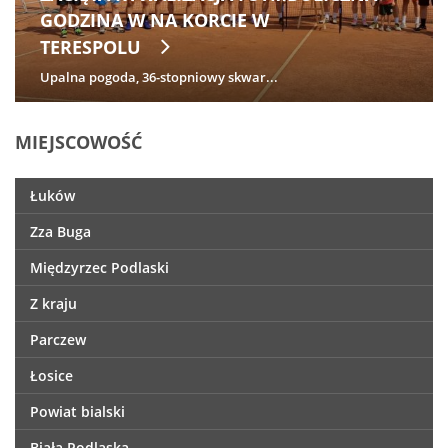
GODZINA W NA KORCIE W
TERESPOLU
Upalna pogoda, 36-stopniowy skwar...
MIEJSCOWOŚĆ
Łuków
Zza Buga
Międzyrzec Podlaski
Z kraju
Parczew
Łosice
Powiat bialski
Biała Podlaska