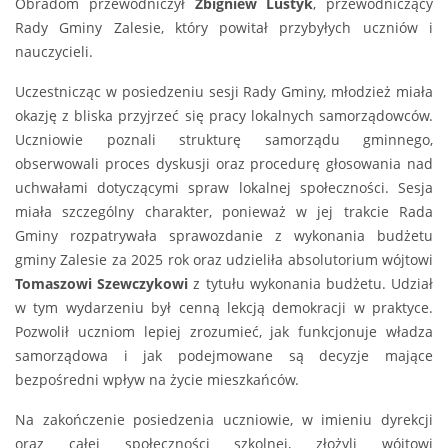
Obradom przewodniczył
Zbigniew Lustyk
, przewodniczący
Rady Gminy Zalesie, który powitał przybyłych uczniów i
nauczycieli.
Uczestnicząc w posiedzeniu sesji Rady Gminy, młodzież miała
okazję z bliska przyjrzeć się pracy lokalnych samorządowców.
Uczniowie poznali strukturę samorządu gminnego,
obserwowali proces dyskusji oraz procedurę głosowania nad
uchwałami dotyczącymi spraw lokalnej społeczności. Sesja
miała szczególny charakter, ponieważ w jej trakcie Rada
Gminy rozpatrywała sprawozdanie z wykonania budżetu
gminy Zalesie za 2025 rok oraz udzieliła absolutorium wójtowi
Tomaszowi Szewczykowi
z tytułu wykonania budżetu. Udział
w tym wydarzeniu był cenną lekcją demokracji w praktyce.
Pozwolił uczniom lepiej zrozumieć, jak funkcjonuje władza
samorządowa i jak podejmowane są decyzje mające
bezpośredni wpływ na życie mieszkańców.
Na zakończenie posiedzenia uczniowie, w imieniu dyrekcji
oraz całej społeczności szkolnej, złożyli wójtowi