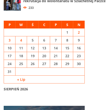
rekrutacja do wolontariatu w Szlachetnej Paczce
233
P
W
Ś
C
P
S
N
1
2
3
4
5
6
7
8
9
10
11
12
13
14
15
16
17
18
19
20
21
22
23
24
25
26
27
28
29
30
31
« Lip
SIERPIEŃ 2026