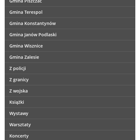
Gmina Piszczac
Gmina Terespol
Gmina Konstantynów
Gmina Janów Podlaski
Gmina Wisznice
Gmina Zalesie
Z policji
Z granicy
Z wojska
Książki
Wystawy
Warsztaty
Koncerty