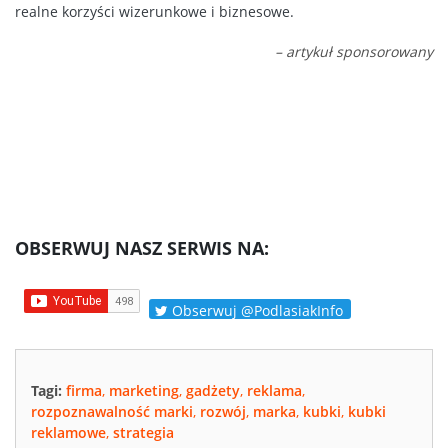
realne korzyści wizerunkowe i biznesowe.
– artykuł sponsorowany
OBSERWUJ NASZ SERWIS NA:
Obserwuj @PodlasiakInfo
Tagi:
firma
,
marketing
,
gadżety
,
reklama
,
rozpoznawalność marki
,
rozwój
,
marka
,
kubki
,
kubki
reklamowe
,
strategia