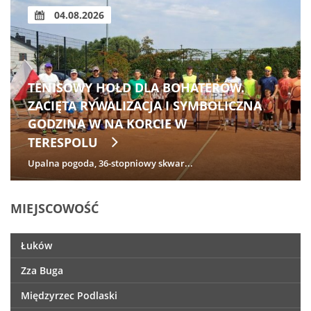
04.08.2026
TENISOWY HOŁD DLA BOHATERÓW.
ZACIĘTA RYWALIZACJA I SYMBOLICZNA
GODZINA W NA KORCIE W
TERESPOLU
Upalna pogoda, 36-stopniowy skwar...
MIEJSCOWOŚĆ
Łuków
Zza Buga
Międzyrzec Podlaski