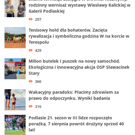
rodzinny wernisaż wystawy Wiesławy Kalickiej w
Galerii Podlaskiej
297
Tenisowy hołd dla bohaterów. Zacięta
rywalizacja i symboliczna godzina W na korcie w
Terespolu
429
Milion butelek i puszek na nowy samochód.
Ekologiczna i innowacyjna akcja OSP Sławacinek
Stary
366
Wakacyjny paradoks: Płacimy zdrowiem za
prawo do odpoczynku. Wyniki badania
316
Podlasie 21. sezon w III lidze rozpoczęło
porażką. 7 sierpnia powrót drużyny sprzed 40
lat!