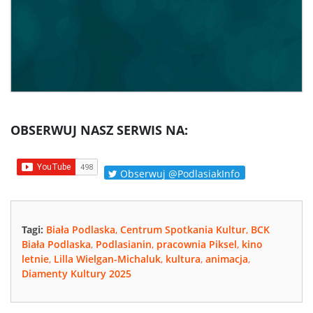
OBSERWUJ NASZ SERWIS NA:
Obserwuj @PodlasiakInfo
Tagi:
Biała Podlaska
,
Centrum Spotkania Kultur
,
BCK
Biała Podlaska
,
Podlasianin
,
pracownia Piksel
,
kino
letnie
,
Lilla Wielgan-Michaluk
,
kultura
,
animacja
,
Diamenty Kultury 2025