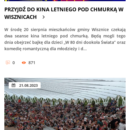
PRZYJDŹ DO KINA LETNIEGO POD CHMURKĄ W
WISZNICACH
W środę 20 sierpnia mieszkańców gminy Wisznice czekają
dwa seanse kina letniego pod chmurką. Będą mogli tego
dnia obejrzeć bajkę dla dzieci „W 80 dni dookoła Świata” oraz
komedię romantyczną dla młodzieży i d...
0
871
21.08.2023