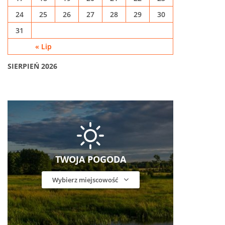
24
25
26
27
28
29
30
31
« Lip
SIERPIEŃ 2026
TWOJA POGODA
Wybierz miejscowość