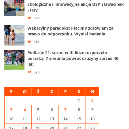
Ekologiczna i innowacyjna akcja OSP Sławacinek
Stary
366
Wakacyjny paradoks: Płacimy zdrowiem za
prawo do odpoczynku. Wyniki badania
316
Podlasie 21. sezon w III lidze rozpoczęło
porażką. 7 sierpnia powrót drużyny sprzed 40
lat!
525
P
W
Ś
C
P
S
N
1
2
3
4
5
6
7
8
9
10
11
12
13
14
15
16
17
18
19
20
21
22
23