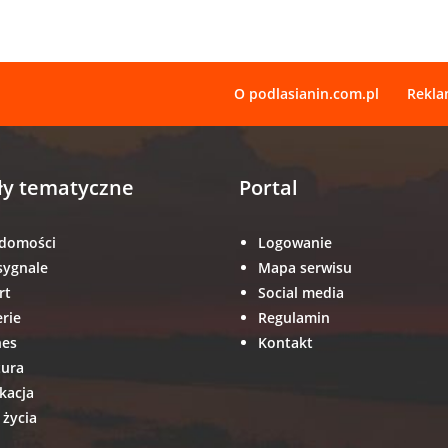
O podlasianin.com.pl
Rekl
ły tematyczne
Portal
domości
Logowanie
sygnale
Mapa serwisu
rt
Social media
erie
Regulamin
nes
Kontakt
tura
kacja
 życia