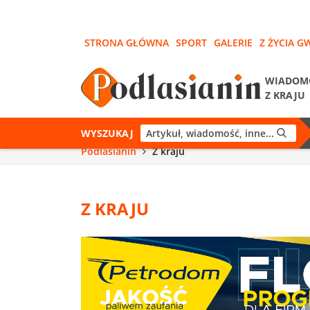
STRONA GŁÓWNA
SPORT
GALERIE
Z ŻYCIA G
WIADOM
Z KRAJU
WYSZUKAJ
Podlasianin
Z kraju
Z KRAJU