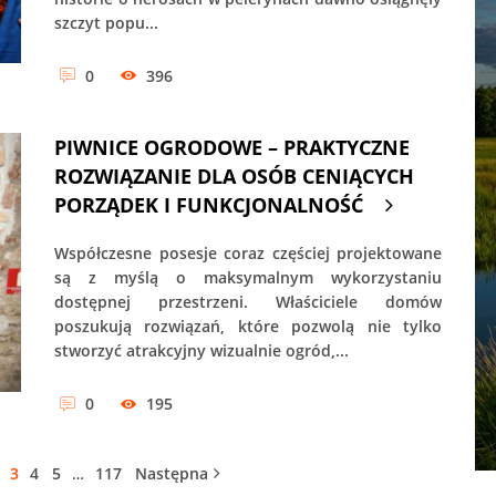
szczyt popu...
0
396
PIWNICE OGRODOWE – PRAKTYCZNE
ROZWIĄZANIE DLA OSÓB CENIĄCYCH
PORZĄDEK I FUNKCJONALNOŚĆ
Współczesne posesje coraz częściej projektowane
są z myślą o maksymalnym wykorzystaniu
dostępnej przestrzeni. Właściciele domów
poszukują rozwiązań, które pozwolą nie tylko
stworzyć atrakcyjny wizualnie ogród,...
0
195
3
4
5
…
117
Następna