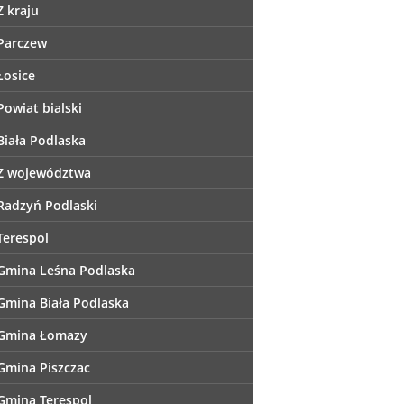
Z kraju
Parczew
Łosice
Powiat bialski
Biała Podlaska
Z województwa
Radzyń Podlaski
Terespol
Gmina Leśna Podlaska
Gmina Biała Podlaska
Gmina Łomazy
Gmina Piszczac
Gmina Terespol