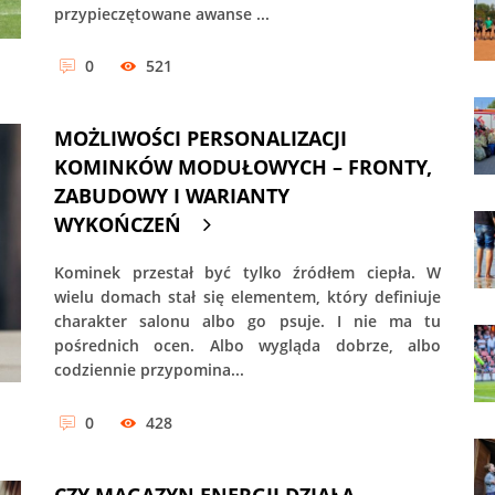
przypieczętowane awanse ...
0
521
MOŻLIWOŚCI PERSONALIZACJI
KOMINKÓW MODUŁOWYCH – FRONTY,
ZABUDOWY I WARIANTY
WYKOŃCZEŃ
Kominek przestał być tylko źródłem ciepła. W
wielu domach stał się elementem, który definiuje
charakter salonu albo go psuje. I nie ma tu
pośrednich ocen. Albo wygląda dobrze, albo
codziennie przypomina...
0
428
CZY MAGAZYN ENERGII DZIAŁA