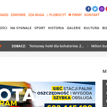
WIAZD
ZDROWIE
ZZA BUGA
PLEBISCYT
FIRMY
KONTAKT
OŚCI
NA SYGNALE
SPORT
HISTORIA
GALERIE
KULTURA
BI
ZOBACZ:
Tenisowy hołd dla bohaterów. Z...
Milion bu
M