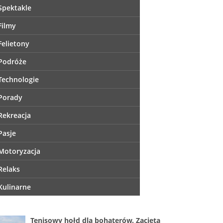
Spektakle
Filmy
Felietony
Podróże
Technologie
Porady
Rekreacja
Pasje
Motoryzacja
Relaks
Kulinarne
Tenisowy hołd dla bohaterów. Zacięta