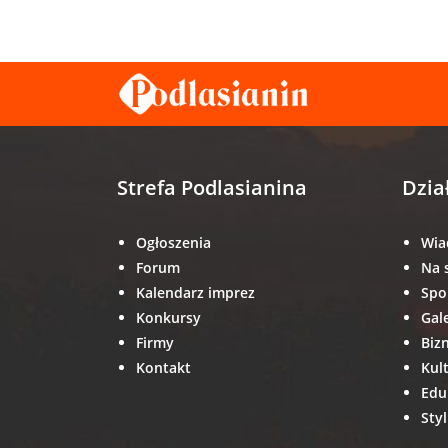
Strefa Podlasianina
Dzia
Ogłoszenia
Wia
Forum
Na 
Kalendarz imprez
Spo
Konkursy
Gal
Firmy
Biz
Kontakt
Kul
Edu
Styl