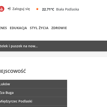
Zaloguj się
22.71°C
Biała Podlaska
ZNES
EDUKACJA
STYL ŻYCIA
ZDROWIE
telek i puszek na now...
IEJSCOWOŚĆ
Łuków
Zza Buga
Międzyrzec Podlaski