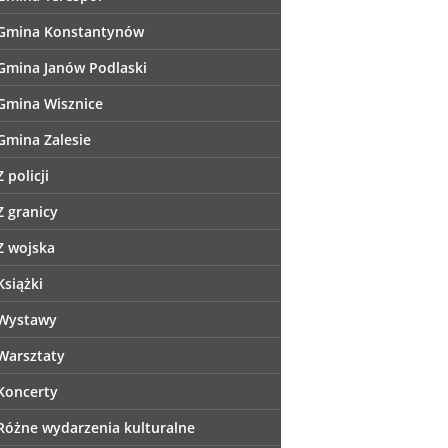
Gmina Konstantynów
Gmina Janów Podlaski
Gmina Wisznice
Gmina Zalesie
Z policji
Z granicy
Z wojska
Książki
Wystawy
Warsztaty
Koncerty
Różne wydarzenia kulturalne