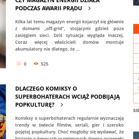
PODCZAS AWARII PRĄDU
Kilka lat temu magazyn energii kojarzył się głównie
z domami „off-grid”, stojącymi gdzieś poza
zasięgiem sieci. Dziś sytuacja wygląda inaczej.
Coraz więcej właścicieli domów montuje
akumulatory nie dlatego, że ...
0
525
DLACZEGO KOMIKSY O
SUPERBOHATERACH WCIĄŻ PODBIJAJĄ
POPKULTURĘ?
SI
Komiksy o superbohaterach regularnie wyznaczają
trendy w świecie filmów, seriali, gier i szeroko
pojętej popkultury. Choć mogłoby się wydawać, że
historie o herosach w pelerynach dawno osiągnęły