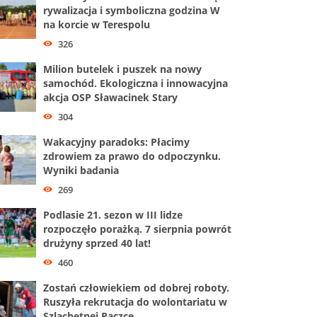
rywalizacja i symboliczna godzina W
na korcie w Terespolu
326
Milion butelek i puszek na nowy
samochód. Ekologiczna i innowacyjna
akcja OSP Sławacinek Stary
304
Wakacyjny paradoks: Płacimy
zdrowiem za prawo do odpoczynku.
Wyniki badania
269
Podlasie 21. sezon w III lidze
rozpoczęło porażką. 7 sierpnia powrót
drużyny sprzed 40 lat!
460
Zostań człowiekiem od dobrej roboty.
Ruszyła rekrutacja do wolontariatu w
Szlachetnej Paczce